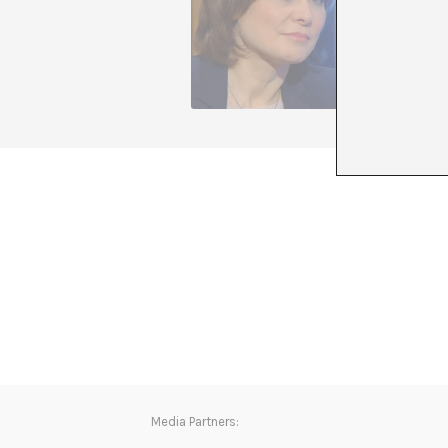
pensamie
cuestion
www.mon
+ Ver to
Media Partners: