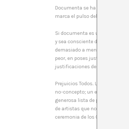
Documenta se ha convertido en
marca el pulso del arte del mom
Si documenta es un referente, es
y sea consciente de que dicha p
demasiado a menudo (o por lo m
peor, en poses justificativas d
justificaciones del discurso cu
Prejuicios Todos. Las señales p
no-concepto; un equipo intermin
generosa lista de participantes e
de artistas que no se desvela 
ceremonia de los Oscars?) y una