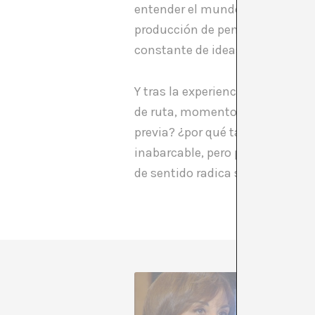
entender el mundo quizás debemo
producción de pensamiento no p
constante de ideas y referencia
Y tras la experiencia de la expos
de ruta, momentos de reflexión, 
previa? ¿por qué tanta falsa a
inabarcable, pero por eso mism
de sentido radica su gran aciert
A Montse
relación
el comis