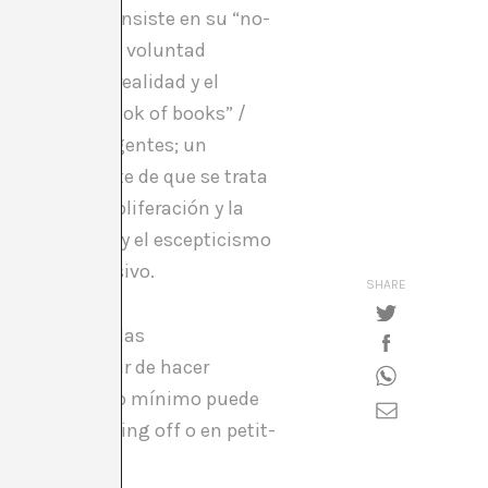
ora artística insiste en su “no-
s y páginas; la voluntad
ejidad de la realidad y el
ibros” (“The book of books” /
 tales, sino agentes; un
ción constante de que se trata
eidad, la proliferación y la
omo leitmotiv y el escepticismo
 escudo defensivo.
SHARE
 en redefinir las
manera de huir de hacer
a, pero que como mínimo puede
ona como making off o en petit-