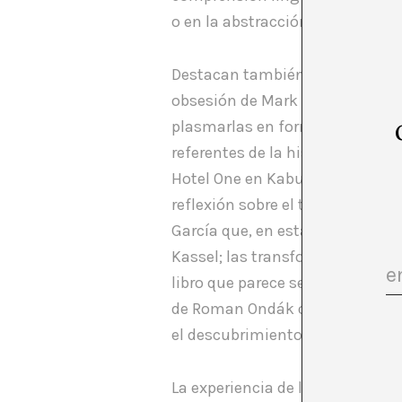
o en la abstracción (mental y po
Destacan también magníficos tr
obsesión de Mark Lombardi por 
plasmarlas en forma de mapas me
referentes de la historia del art
Hotel One en Kabul; la obsesión 
reflexión sobre el tiempo y la 
García que, en esta ocasión, ad
Kassel; las transformaciones d
libro que parece ser sobre perc
de Roman Ondák o, la experiencia
el descubrimiento, la conciencia
La experiencia de la exposición