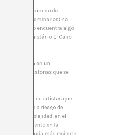
geración (del número de
encuentros, de seminarios) no
e todo el mundo encuentra algo
cada a Afghanistán o El Cairo
cos: la entrada en un
 a todas las historias que se
os ni cómodos, de artistas que
 de fondo, aún a riesgo de
 toda su complejidad, en el
y su convencimiento en la
lles de la historia más reciente