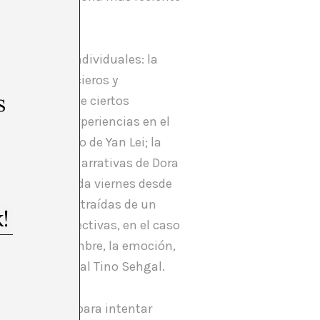
onamientos individuales: la
icos y financieros y
s
es, a partir de ciertos
su estancia y experiencias en el
ffrey Farmer o de Yan Lei; la
de las formas narrativas de Dora
 se emitirá cada viernes desde
as imágenes extraídas de un
osibles perspectivas, en el caso
, la incertidumbre, la emoción,
l siempre radical Tino Sehgal.
cumental, que para intentar