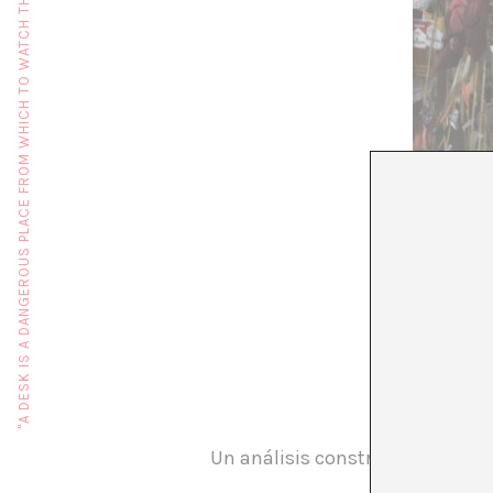
"A DESK IS A DANGEROUS PLACE FROM WHICH TO WATCH THE WORLD" (JOHN LE CARRÉ)
Un análisis constructivo de dO