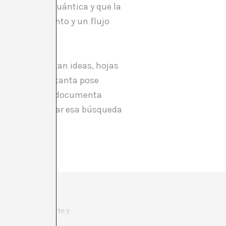
mo la física cuántica y que la
de un movimiento y un flujo
 el que se apuntan ideas, hojas
a coquetería y tanta pose
NTA (13) es una documenta
que en estimular esa búsqueda
 viajar, entrar en
o. La crítica de arte y
en la necesidad del