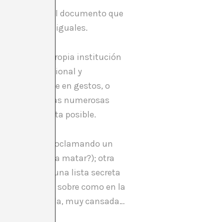
oclamada como el documento que
ones a partes iguales.
el peso de la propia institución
carrera profesional y
bra a perderse en gestos, o
üedad previa y las numerosas
 lo más abierta posible.
dOCUMENTA (13) proclamando un
n licencia para matar?); otra
critores, etc; una lista secreta
osamente en un sobre como en la
iba a ser cansada, muy cansada…