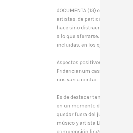
dOCUMENTA (13) es una document
artistas, de participantes, de s
hace sino distraer la atención
a lo que aferrarse. dOCUMENTA 
incluidas, en los que seguro q
Aspectos positivos El arte. El r
Fridericianum casi vacío, en el 
nos van a contar.
Es de destacar también la recup
en un momento determinado deci
quedar fuera del juego. Pensamo
músico y artista Llyn Foulkes, 
comprensión lingüística del mun