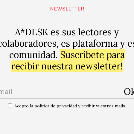
lítica) de Etel Adnan.
NEWSLETTER
abajos que no son más que la prueba de sólidos posici
A*DESK es sus lectores y
recoger informaciones relacionadas con escándalos polít
colaboradores, es plataforma y e
ntales; las narraciones personales de Mario García Torr
e reciente, ejemplificado en el caso de Alligiero Boetti y 
comunidad.
Suscríbete para
y la meticulosidad en el trabajo con las imágenes de Geo
recibir nuestra newsletter!
modernidad a cargo de William Kentridge; la exploración 
opta el formato de un programa de debate televisivo que
e elementos comunes o muy familiares (en este caso, l
epción) mediante sutiles observaciones que abren otras p
, en el sentido más pleno de la palabra, de la oscuridad
Acepto la política de privacidad y recibir vuestros mails.
, la diversión y la presión en la vivencia preparada por e
 deja claro que lo político no pasa únicamente por lo do