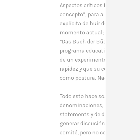
Aspectos críticos Las excusas em
concepto”, para a continuación 
explícita de huir de una comunic
momento actual; un catálogo que
“Das Buch der Bücher”), como la
programa educativo que se llam
de un experimento o un ensayo; 
rapidez y que su coreografía se
como postura. Nada que objetar,
Todo esto hace sospechar que el 
denominaciones, en escudarse e
statements y de defenderlos, d
generar discusión y debate. Y t
comité, pero no como declaració