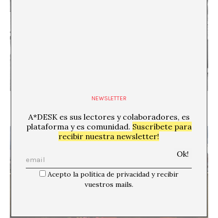
NEWSLETTER
La última migración del agua
Laureano Debat
A*DESK es sus lectores y colaboradores, es
plataforma y es comunidad.
Suscríbete para
recibir nuestra newsletter!
Acepto la política de privacidad y recibir
vuestros mails.