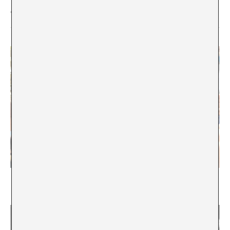
Tema del Mes
Huir de Afganistán: una tragedia en cinco actos
Karima Shujazada