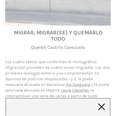
MIGRAR, MIGRAR(SE) Y QUEMARLO
TODO
Queralt Castillo Cerezuela
Los cuatro textos que conforman el monográfico
Migrar(se)
proceden de cuatro voces migradas. Los dos
primeros dialogan entre sí y se complementan. En
Apuntes de poéticas desplazadas I
y
II
, la poeta
mexicana afincada en Barcelona
Ale Oseguera
y la poeta
asturiana afincada en Madrid
Laura Casielles
se
intercambian una serie de cartas a partir de siete
conceptos relacionados con el acto de migrar. Un
glosario de alto voltaje que da qué pensar.