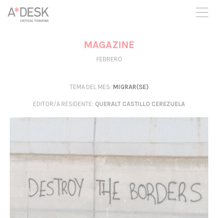
crees también en A*DESK seguimos necesitándote para poder
seguir adelante. Ahora puedes participar del proyecto y
apoyarlo.
MAGAZINE
FEBRERO
TEMA DEL MES:
MIGRAR(SE)
EDITOR/A RESIDENTE
:
QUERALT CASTILLO CEREZUELA