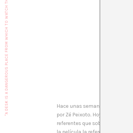
"A DESK IS A DANGEROUS PLACE FROM WHICH TO WATCH THE WORLD" (JOHN LE CARRÉ)
Hace unas semanas en TV3 progr
por Zé Peixoto. Hoy domingo os 
referentes que sobre los que en
la película la referencia a «El 