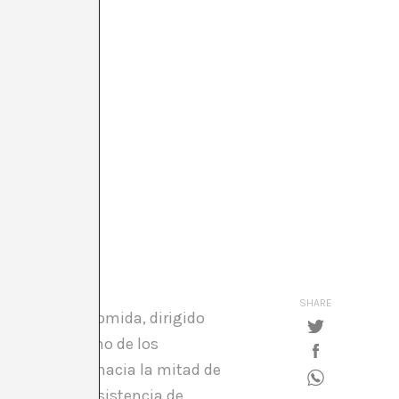
SHARE
ción con la comida, dirigido
de Miralda, uno de los
nto. Atención hacia la mitad de
la constante insistencia de