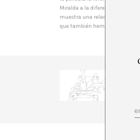
Miralda a la diferencia entre l
muestra una relación entre com
que también hemos mencionado
A*DESK
comunica
transve
esta con
para hab
+ Ver to