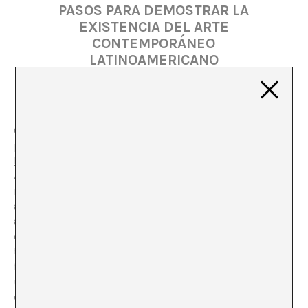
PASOS PARA DEMOSTRAR LA
EXISTENCIA DEL ARTE
CONTEMPORÁNEO
LATINOAMERICANO
Claudio M Iglesias
Como cartel de verano y breviario de doctrina, el Malba
presenta
El hombre con el hacha y otras situaciones
breves
, una muestra individual de Liliana Porter.
Además de ser la primera en el museo y la primera
muestra de Porter en Buenos Aires en varios años;
además del título tributario de la literatura infantil;
además incluso del ensayo de Graciela Speranza para el
catálogo (un número aparte y autoconclusivo de
travesuras con la teoría y la literatura) y además de su
formato mediano, con una instalación sobre tarimas y
unos dibujos, hay poco para decir de una exhibición
que en realidad carece de verbos: un conglomerado