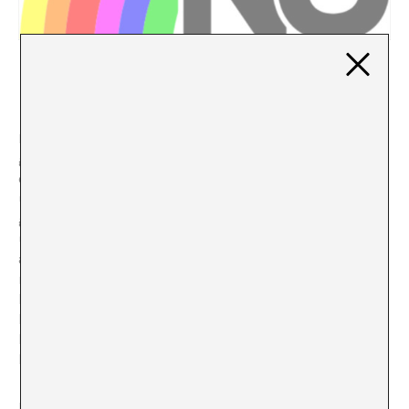
NO. MEMORIA Y LENGUAJE
Paloma Checa
En 1988, en respuesta a las presiones internacionales, el
gobierno de Pinochet persigue ratificar su legitimidad
con un plebiscito. Confía en que un éxito del SÍ en las
urnas justificará la permanencia del dictador en el
gobierno en la voluntad popular. Sin embargo, una
unión de partidos en la oposición quiere hacer oír sus
argumentos en contra. Para aprovechar los quince
minutos de espacio televisivo que les corresponden
buscan la ayuda de un joven publicista. La televisión es
la arena en la que dos lenguajes se baten para probar
hasta qué punto puede cada uno apelar a los deseos de
los chilenos a finales del siglo XX.
NO es una película chilena dirigida por Pablo Larraín en