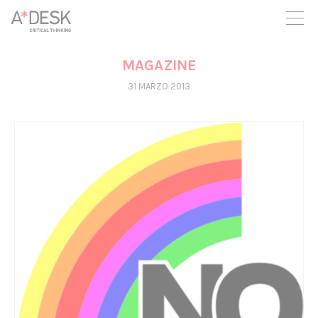
crees también en A*DESK seguimos necesitándote para poder
seguir adelante. Ahora puedes participar del proyecto y
apoyarlo.
MAGAZINE
31 MARZO 2013