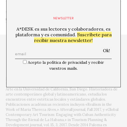
SHARE
NEWSLETTER
A*DESK es sus lectores y colaboradores, es
plataforma y es comunidad.
Suscríbete para
recibir nuestra newsletter!
Acepto la política de privacidad y recibir
vuestros mails.
Paloma Checa-Gismero es Profesora Adjunta en San Diego State
University y Candidata a Doctora en Historia, Crítica y Teoría del
Arte en la Universidad de California, San Diego. Historiadora de
arte contemporáneo global y latinoamericano, estudia los
encuentros entre estéticas locales y estándares globales.
Publicaciones académicas recientes incluyen «Realism in the
Work of Maria Thereza Alves,» Afterall journal, Fall 2017, y «Global
Contemporary Art Tourism: Engaging with Cuban Authenticity
Through the Bienal de La Habana,» in Tourism Planning &
Development journal, vol. 15, 3, 2017. Desde 2014 Paloma es