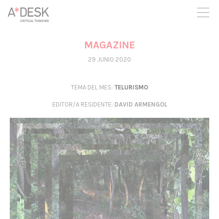
crees también en A*DESK seguimos necesitándote para poder
seguir adelante. Ahora puedes participar del proyecto y
apoyarlo.
MAGAZINE
29 JUNIO 2020
TEMA DEL MES:
TELURISMO
EDITOR/A RESIDENTE
:
DAVID ARMENGOL