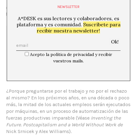
¿
Desde cuándo la pereza es considerada como la
NEWSLETTER
madre de todos los vicios?
A*DESK es sus lectores y colaboradores, es
plataforma y es comunidad.
Suscríbete para
recibir nuestra newsletter!
“la pereza asusta a los pueblos y quienes se
entregan a ella se encuentran perseguidos, y
eso porque nadie la ha comprendido como
verdad, sino que la han llamado “la madre de
Acepto la política de privacidad y recibir
los vicios”, cuando realmente es la madre de
vuestros mails.
la vida.” Kazimir Malevich
¿Porque preguntarse por el trabajo y no por el rechazo
al mismo? En los próximos años, en una década o poco
más, la mitad de los actuales empleos serán ejecutados
por máquinas, en un proceso de automatización de las
fuerzas productivas imparable (Véase
Inventing the
Future. Postcapitalism and a World Without Work de
Nick Srnicek y Alex Williams).