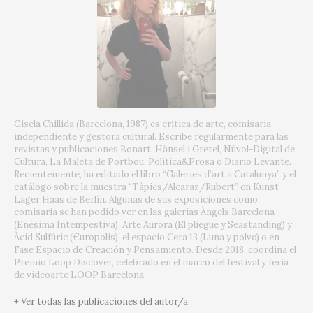
Gisela Chillida (Barcelona, 1987) es crítica de arte, comisaria
independiente y gestora cultural. Escribe regularmente para las
revistas y publicaciones Bonart, Hänsel i Gretel, Núvol-Digital de
Cultura, La Maleta de Portbou, Politica&Prosa o Diario Levante.
Recientemente, ha editado el libro “Galeries d’art a Catalunya” y el
catálogo sobre la muestra “Tàpies/Alcaraz/Rubert” en Kunst
Lager Haas de Berlín. Algunas de sus exposiciones como
comisaria se han podido ver en las galerías Àngels Barcelona
(Enésima Intempestiva), Arte Aurora (El pliegue y Seastanding) y
Àcid Sulfúric (€uropolis), el espacio Cera 13 (Luna y polvo) o en
Fase Espacio de Creación y Pensamiento. Desde 2018, coordina el
Premio Loop Discover, celebrado en el marco del festival y feria
de videoarte LOOP Barcelona.
+ Ver todas las publicaciones del autor/a