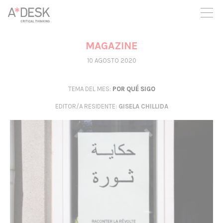
crees también en A*DESK seguimos necesitándote para poder
seguir adelante. Ahora puedes participar del proyecto y
apoyarlo.
MAGAZINE
10 AGOSTO 2020
TEMA DEL MES:
POR QUÉ SIGO
EDITOR/A RESIDENTE
:
GISELA CHILLIDA