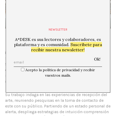
NEWSLETTER
A*DESK es sus lectores y colaboradores, es
plataforma y es comunidad.
Suscríbete para
recibir nuestra newsletter!
Mireia c. Saladrigues
es artista e investigadora, o más
bien, artista–investigadora.
Sus proyectos se construyen desde amplios procesos
de indagación a la vez que las particulares
Acepto la política de privacidad y recibir
metodologías de investigación se basan en la práctica
vuestros mails.
artística.
Su trabajo indaga en las experiencias de recepción del
arte, reuniendo pesquisas en la toma de contacto de
este con su público. Partiendo de un estado personal de
alerta, despliega estrategias de intuición-comprensión