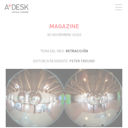
crees también en A*DESK seguimos necesitándote para poder
seguir adelante. Ahora puedes participar del proyecto y
apoyarlo.
MAGAZINE
30 NOVIEMBRE 2020
TEMA DEL MES:
RETRACCIÓN
EDITOR/A RESIDENTE
:
PETER FREUND