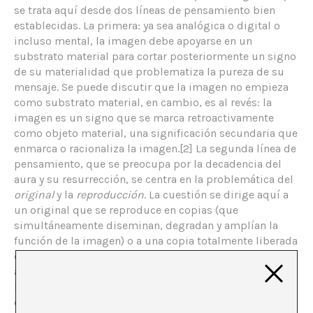
se trata aquí desde dos líneas de pensamiento bien
establecidas. La primera: ya sea analógica o digital o
incluso mental, la imagen debe apoyarse en un
substrato material para cortar posteriormente un signo
de su materialidad que problematiza la pureza de su
mensaje. Se puede discutir que la imagen no empieza
como substrato material, en cambio, es al revés: la
imagen es un signo que se marca retroactivamente
como objeto material, una significación secundaria que
enmarca o racionaliza la imagen.[2] La segunda línea de
pensamiento, que se preocupa por la decadencia del
aura y su resurrección, se centra en la problemática del
original
y la
reproducción
. La cuestión se dirige aquí a
un original que se reproduce en copias (que
simultáneamente diseminan, degradan y amplían la
función de la imagen) o a una copia totalmente liberada
de cualquier original y que circula en una economía
abstracta de relaciones de intercambio semiótico.
[3] Por un lado, lo falso, el
knock-off
, el impostor y el
doble presentan, todos, las variaciones de la copia,