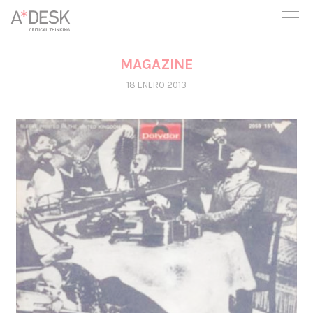
crees también en A*DESK seguimos necesitándote para poder
seguir adelante. Ahora puedes participar del proyecto y
apoyarlo.
MAGAZINE
18 ENERO 2013