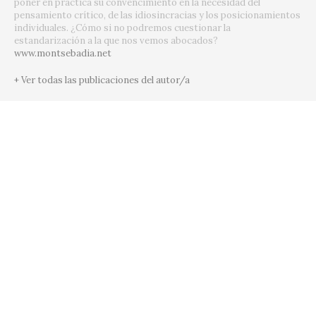
poner en práctica su convencimiento en la necesidad del
pensamiento crítico, de las idiosincracias y los posicionamientos
individuales. ¿Cómo si no podremos cuestionar la
estandarización a la que nos vemos abocados?
www.montsebadia.net
+ Ver todas las publicaciones del autor/a