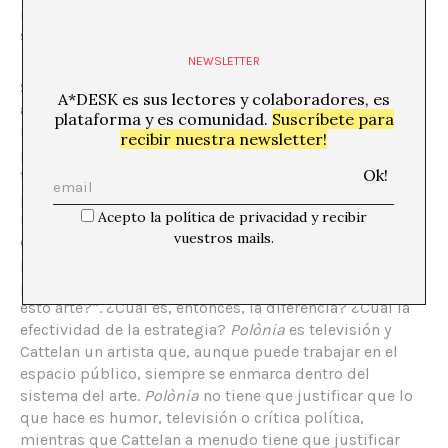
intervenciones en escaparates y en el espacio público o
señales de libros.
NEWSLETTER
Sin embargo, si tuviéramos que buscar el equivalente
A*DESK es sus lectores y colaboradores, es
al estilo
Polònia
en arte contemporáneo éste podría ser
plataforma y es comunidad.
Suscríbete para
Maurizio Cattelan, capaz de combinar escultura y
recibir nuestra newsletter!
performance, ridiculizando a quien haga falta, y
transgresor, muchas veces en relación al espectador. Su
pequeño Hitler, castigado de rodillas, o el Papa Juan
Acepto la política de privacidad y recibir
Pablo II abatido por un meteorito son buenos ejemplos
vuestros mails.
de ello y se han convertido en imágenes recurrentes
para ilustrar los artículos en la prensa generalista que
periódicamente lanzan una “original” pregunta “¿Es
esto arte?”. ¿Cuál es, entonces, la diferencia? ¿Cuál la
efectividad de la estrategia?
Polònia
es televisión y
Cattelan un artista que, aunque puede trabajar en el
espacio público, siempre se enmarca dentro del
sistema del arte.
Polònia
no tiene que justificar que lo
que hace es humor, televisión o crítica política,
mientras que Cattelan a menudo tiene que justificar