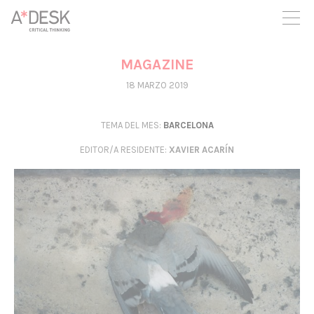
crees también en A*DESK seguimos necesitándote para poder
seguir adelante. Ahora puedes participar del proyecto y
apoyarlo.
MAGAZINE
18 MARZO 2019
TEMA DEL MES:
BARCELONA
EDITOR/A RESIDENTE
:
XAVIER ACARÍN