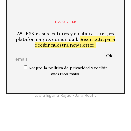
Alba Feito
NEWSLETTER
A*DESK es sus lectores y colaboradores, es
plataforma y es comunidad.
Suscríbete para
recibir nuestra newsletter!
Acepto la política de privacidad y recibir
vuestros mails.
Triunfar en vano, no. De connivencia [1] Km 0 y
estraperlo simbólico
Lucía Egaña Rojas - Jara Rocha