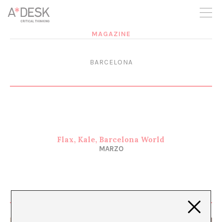
crees también en A*DESK seguimos necesitándote para poder
seguir adelante. Ahora puedes participar del proyecto y
apoyarlo.
MAGAZINE
BARCELONA
Flax, Kale, Barcelona World
MARZO