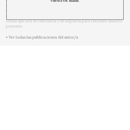
vuestros mails.
define desde la
transversalidad
. El punto de partida es el arte
contemporáneo, porque es de allí de donde venimos y esta
consciencia nos permite ir mucho más allá, incorporar otras
disciplinas y formas del pensamiento para hablar y debatir sobre
temas que son de relevancia y de urgencia para entender nuestro
presente.
+ Ver todas las publicaciones del autor/a