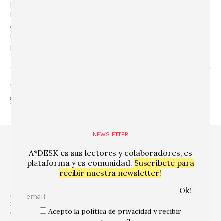
política estadounidense a través de la obra “Do You
Have Time?” de Judi Werthein con Tomás Espina en
Aldrich Contemporary Art Museum de Connecticut y
Marina Vives reflexiona sobre los estados-nación tan
presentes en la Bienal de Venecia.
SHARE
NEWSLETTER
A*DESK es sus lectores y colaboradores, es
plataforma y es comunidad.
Suscríbete para
recibir nuestra newsletter!
A*DESK es una
plataforma crítica centrada en la edición, la
formación, la experimentación, la comunicación y la difusión
Acepto la política de privacidad y recibir
en relación a la cultura y el arte contemporáneos,
que se