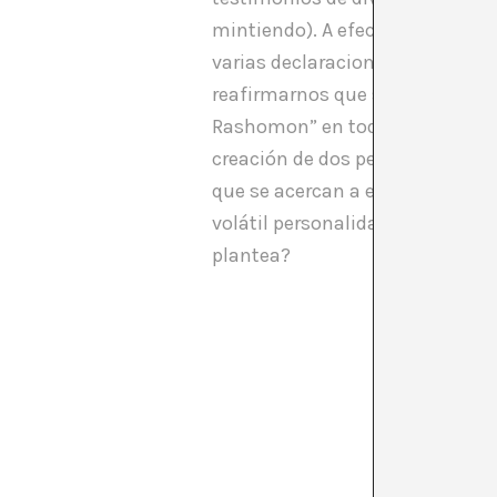
mintiendo). A efectos legales, l
varias declaraciones a menudo 
reafirmarnos que se pueden mant
Rashomon” en todas esas entrevi
creación de dos personas (Jose 
que se acercan a ella?¿Que las 
volátil personalidad? ¿Es realm
plantea?