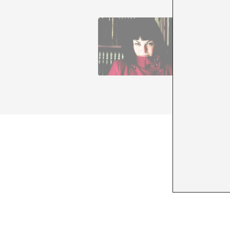
A Marla 
años le 
sobre ci
todo est
que form
+ Ver to