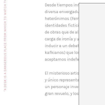
"A DESK IS A DANGEROUS PLACE FROM WHICH TO WATCH THE WORLD" (JOHN LE CARRÉ)
Desde tiempos inmemoriales el a
diversa envergadura y cariz. Ya
heterónimos (Fernando Pessoa),
identidades ficticias (
Nat Tate
de obras que de algún modo invi
carga de ironía y un cierto afá
inducir a un debate acerca de t
kafkianos) que los humanos as
aceptamos indefectiblemente si
El misterioso artista Nat Tate n
y único representante del
movim
un personaje inventado por el p
gran revuelo, y los interrogante