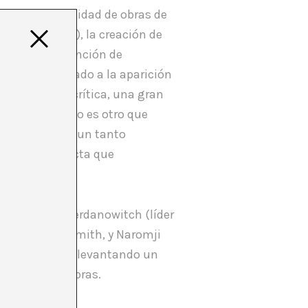
 una gran cantidad de obras de
, Robert Capa), la creación de
sett
), o la invención de
menudo enfrentado a la aparición
ncionalidad crítica, una gran
o fin último no es otro que
 (casi siempre un tanto
rmas de conducta que
 pintor Pavel Jerdanowitch (líder
 Paul Jordan Smith, y Naromji
orama artístico levantando un
te sobre sus obras.