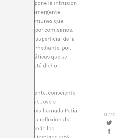
del año 2012, supone la intrusión
to: el del arte emergente
s, de lugares comunes que
n buenos ojos por comisarios,
nterpretación superficial de la
vo de reflexión mediante, por,
 de hacer o temáticas que se
e proyectos? ¿Está dicho
 el mismo?
a o indirectamente, consciente
de la Sala d’Art Jove o
dentidad ficticia llamada Petia
SHARE
to Steyerl, ésta reflexionaba
e se aplica cuando los
guno de dichos testigos esté