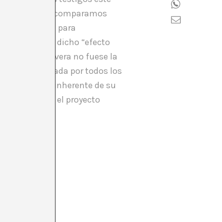
 valor, pero si comparamos
 sirve más que para
mos encontrar dicho “efecto
que Petia Cervera no fuese la
uviese conformada por todos los
ormasen parte inherente de su
sas dudas que el proyecto