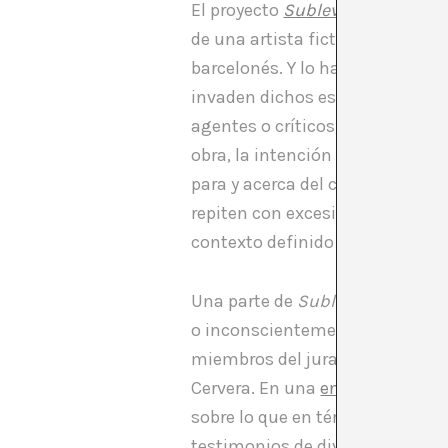
El proyecto
Sublevación de Abri
de una artista ficticia llamada
barcelonés. Y lo hace, no de un
invaden dichos espacios, de mo
agentes o críticos de arte. Más 
obra, la intención real de
Sublev
para y acerca del contexto artí
repiten con excesiva frecuencia?
contexto definido por los artis
Una parte de
Sublevación de Abr
o inconscientemente– con el proy
miembros del jurado son invitad
Cervera. En una
entrevista
reali
sobre lo que en términos jurídi
testimonios de diversos testigo