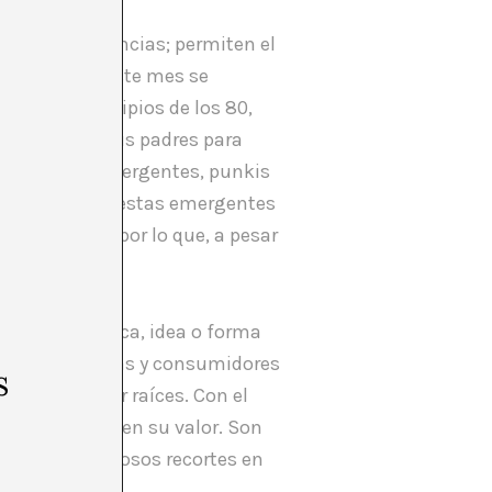
nuevas tendencias; permiten el
ará mañana..Este mes se
apareció principios de los 80,
ron dinero a sus padres para
nde artistas emergentes, punkis
cio para propuestas emergentes
 institución por lo que, a pesar
 nueva estética, idea o forma
rabajos. Artistas y consumidores
s
ndirse y echar raíces. Con el
ciones reconocen su valor. Son
r de los numerosos recortes en