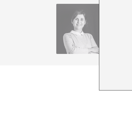
Clara Pa
+ Ver to