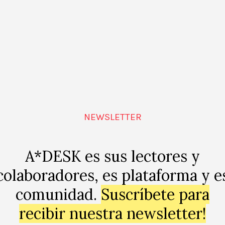
por lo que son capaces de responder rápidamente a las 
y centran su atención en lo que surge hoy y se consolid
Televisión Access) pionera non profit para videoarte que 
 para tal disciplina en el MOMA. Dos niños bien le pidie
 querer, formaron una asociación sin ánimo de lucro do
lugar. ATA puso de manifiesto la necesidad de un espa
 videoarte. Más tarde este reclamo fue respaldada por la
NEWSLETTER
 de la galería, su función ha perdido valor.
l mecanismo está ahí: una persona concibe o valida una
A*DESK es sus lectores y
abierto donde exhibirla y realiza conexiones con otros t
colaboradores, es plataforma y e
lantean sinergias y, si la idea es buena, empieza a expa
comunidad.
Suscríbete para
n en asociaciones sin ánimo de lucro y Estado e institu
recibir nuestra newsletter!
ación para poder mantenerse y seguir creciendo, a pesa
ado a la quiebra a más de uno.