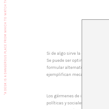
"A DESK IS A DANGEROUS PLACE FROM WHICH TO WATCH THE WORLD" (JOHN LE CARRÉ)
Si de algo sirve la crisis es par
Se puede ser optimista sin caer
formular alternativas para el me
ejemplifican mecanismos de apoy
Los gérmenes de importantes te
políticas y sociales- empezaron