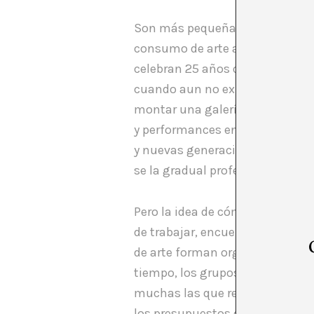
Son más pequeñas y más libres 
consumo de arte a tiempo real 
celebran 25 años de ATA (Artist 
cuando aun no existía comisario
montar una galería y , casi sin
y performances encontraban su 
y nuevas generaciones ligadas al
se la gradual profesionalización
Pero la idea de cómo funciona e
de trabajar, encuentra un lugar 
de arte forman organizaciones, p
tiempo, los grupos se convierte
muchas las que reciben financi
los presupuestos que hayan llev