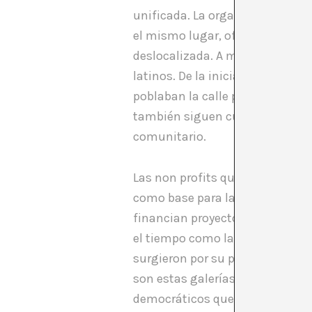
unificada. La organización-galer
el mismo lugar, ofreciendo un a
deslocalizada. A mediados de los
latinos. De la iniciativa surgi
poblaban la calle por una valla
también siguen cubriendo las pa
comunitario.
Las non profits que surgieron e
como base para la subversión cu
financian proyectos y trabajan
el tiempo como las nuevas orga
surgieron por su propia iniciati
son estas galerías y grupos lo
democráticos que las institucio