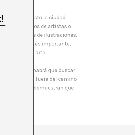
te. Gracias a esto la ciudad
 como colectivos de artistas o
toedita libros de ilustraciones,
ía y lo que es más importante,
ién galería de arte.
a decepcionado habrá que buscar
lorar senderos fuera del camino
Francisco otros demuestran que