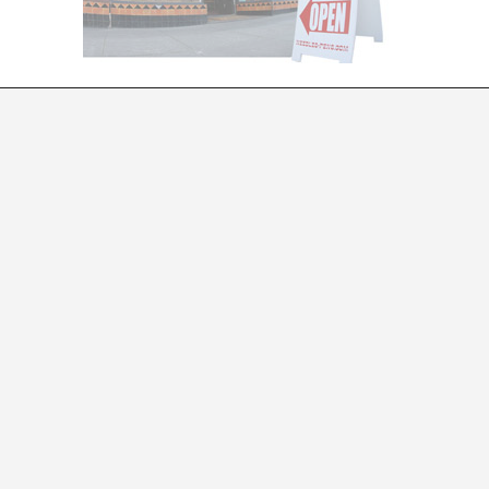
SUBVERTIR EL MERCADO: SAN FRANCISCO
Clara Paolini
a acusar las imperfecciones de lo establecido, y a su vez 
 en la ingenuidad por lo que es un buen momento para r
rcado. En San Francisco, organizaciones y galerías fuera
os para un espacio artístico plural, abierto e innovado
ndencias culturales del último siglo -además de archic
 en San Francisco. Sin embargo, los tiempos han cambia