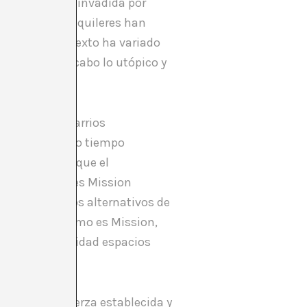
e EEUU ha sido invadida por
legado, los alquileres han
arse. El contexto ha variado
para llevar a cabo lo utópico y
 establecido.
sivamente a barrios
n pero al mismo tiempo
. Exprimen lo que el
jemplo claro es Mission
uales espacios alternativos de
n de coches, como es Mission,
ndo a la comunidad espacios
les era una fuerza establecida y