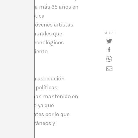
culturales, lleva más 35 años en
xpresión artística
ra el apoyo de jóvenes artistas
 los coloridos murales que
SHARE
os murales no tecnológicos
ados al sentimiento
gica, basada la asociación
vindicaciones políticas,
nto las que se han mantenido en
 de cada barrio ya que
s e ideas latentes por lo que
anos, contemporáneos y