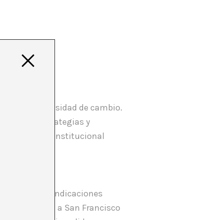
, indicar la necesidad de cambio.
eplantear estrategias y
 del circuito institucional
r.
onocidas reivindicaciones
do y si vienes a San Francisco