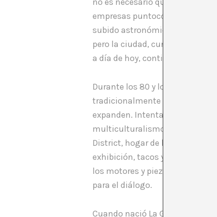
no es necesario que traigas flor
empresas puntocom, ejecutivos m
subido astronómicamente, y gra
pero la ciudad, cuna de la contr
a día de hoy, continua alberga
Durante los 80 y los 90 artista
tradicionalmente más pobres, c
expanden. Intentan llevar una vi
multiculturalismo puede ofrece
District, hogar de la potente 
exhibición, tacos y burritos, ti
los motores y piezas del engran
para el diálogo.
Cuando nació La Galería de la R