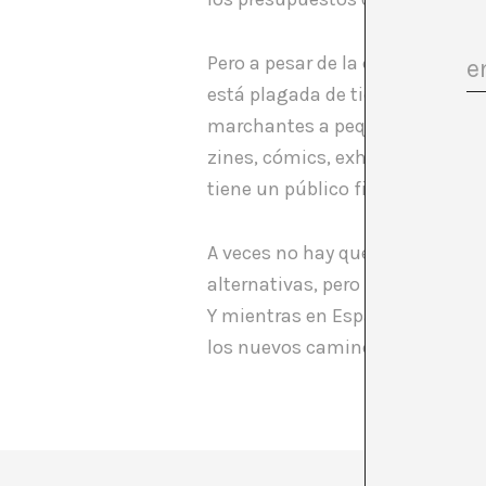
Pero a pesar de la crisis, idea
está plagada de tiendas que ofr
marchantes a pequeña escala, ti
zines, cómics, exhibe y vende o
tiene un público fiel. Como tant
A veces no hay que tener sólo b
alternativas, pero éstas sólo 
Y mientras en España los estud
los nuevos caminos se hacen a