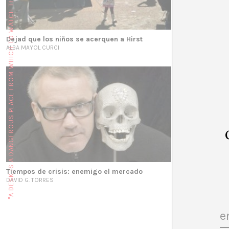
"A DESK IS A DANGEROUS PLACE FROM WHICH TO WATCH THE WORLD" (JOHN LE CARRÉ)
Dejad que los niños se acerquen a Hirst
Damien Hirst In
ALBA MAYOL CURCI
A*DESK
Tiempos de crisis: enemigo el mercado
DAVID G. TORRES