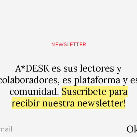
stant Art Kit
Hirst, Hirst… Dalí
MARTÍ MANEN
NEWSLETTER
A*DESK es sus lectores y
colaboradores, es plataforma y e
comunidad.
Suscríbete para
recibir nuestra newsletter!