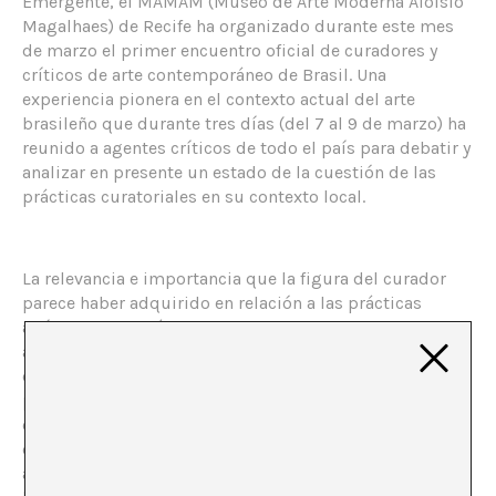
Emergente, el MAMAM (Museo de Arte Moderna Aloisio
Magalhaes) de Recife ha organizado durante este mes
de marzo el primer encuentro oficial de curadores y
críticos de arte contemporáneo de Brasil. Una
experiencia pionera en el contexto actual del arte
brasileño que durante tres días (del 7 al 9 de marzo) ha
reunido a agentes críticos de todo el país para debatir y
analizar en presente un estado de la cuestión de las
prácticas curatoriales en su contexto local.
La relevancia e importancia que la figura del curador
parece haber adquirido en relación a las prácticas
artísticas en los últimos años no es ninguna novedad,
así como tampoco lo es la voluntad activa de repensar
en primera persona – MUSAC organizó recientemente el
primer European Curators Workshop – el rol que la
curadoría desempeña actualmente en arte
contemporáneo. Parece ser que nos hemos
acostumbrado sin resistencia a que el curador asuma el