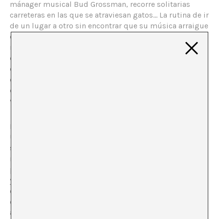
mánager musical Bud Grossman, recorre solitarias
carreteras en las que se atraviesan gatos… La rutina de ir
de un lugar a otro sin encontrar que su música arraigue
entre los espectadores y productores introduce una
noción del vagar que no está vinculada con el no saber
qué hacer. El personaje tiene claro a qué se quiere
dedicar y no se doblegará ante otros. Itinera por el
circuito del espectáculo con una convicción obstinada
que parece gritarle que su única garantía es su
vocación errante.
Pero atención: Llewyn Davis debe aprender algo de
Ulises, el gato que se asoma en el filme como una
sombra, la verdadera contraparte del protagonista. En
realidad el que nos está hablando del presente. La
presencia del gato que no maúlla, no ronronea, observa
y de vez en cuando salta, nos advierte sobre una
constante. Se trata de “lo animal” (idea recurrente en
determinados textos de Jacques Derrida) y de los
atributos que se le han negado en la tradición del