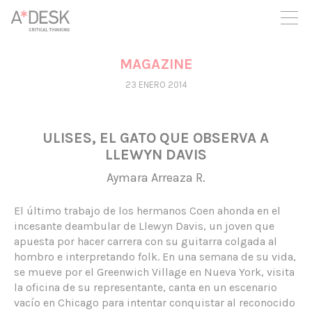
crees también en A*DESK seguimos necesitándote para poder
seguir adelante. Ahora puedes participar del proyecto y
apoyarlo.
MAGAZINE
23 ENERO 2014
ULISES, EL GATO QUE OBSERVA A
LLEWYN DAVIS
Aymara Arreaza R.
El último trabajo de los hermanos Coen ahonda en el
incesante deambular de Llewyn Davis, un joven que
apuesta por hacer carrera con su guitarra colgada al
hombro e interpretando folk. En una semana de su vida,
se mueve por el Greenwich Village en Nueva York, visita
la oficina de su representante, canta en un escenario
vacío en Chicago para intentar conquistar al reconocido