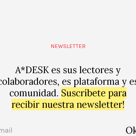
is de los cuerpos y los lenguajes que representan el éxt
los pies de foto, los relatos…
piritual del asunto, sino poner de manifiesto, en lo que s
ción de un fenómeno es sujeto de su representación, y
NEWSLETTER
Montilla sugiere que este tipo de fenómenos se han ma
ríodos más progresistas de la historia de España. Da
enazada su influencia respecto a otros poderes, desde ci
A*DESK es sus lectores y
do este tipo de acontecimientos.
colaboradores, es plataforma y e
comunidad.
Suscríbete para
 de análisis en el arte de hoy. El proyecto
‘El Mundo de 
012, es una representación del poder franquista que se c
recibir nuestra newsletter!
cuparon algunos de los militares del régimen. Ignasi P
o en documentos oficiales, como el certificado de defu
s mansiones y su situación actual; creando a su vez un 