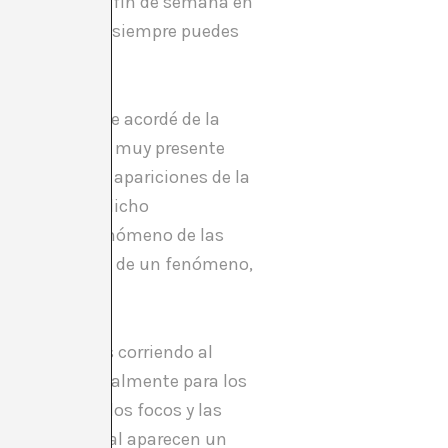
 para acabar el fin de semana en
una película que siempre puedes
Espai 13, y me acordé de la
tilla
sin tener muy presente
ata de niños y apariciones de la
ara construir dicho
actamente del fenómeno de las
sentación visual de un fenómeno,
mos multitudes corriendo al
s narran especialmente para los
cturas para los focos y las
uridad. Al final aparecen un