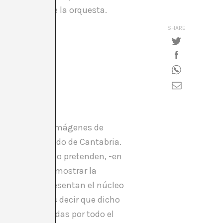
 director dirige la orquesta.
SHARE
r medio de las imágenes de
ueblecito perdido de Cantabria.
las imágenes no pretenden, -en
 sí lo hacen-, mostrar la
 decir, no representan el núcleo
nta, podríamos decir que dicho
as y distribuidas por todo el