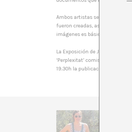
documentos que no dejan indif
Ambos artistas se acercan al te
fueron creadas, asuntos bien pe
imágenes es básica para compre
La Exposición de Julia Montilla e
‘Perplexitat’ comisariado por Dav
19.30h la publicación que se pro
Caterina
paralelo
En todos
desenred