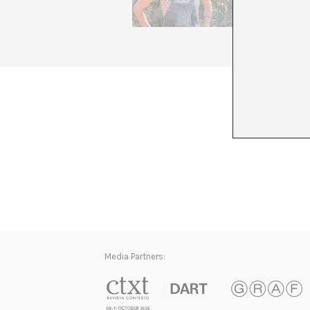
que lo s
+ Ver to
Media Partners: