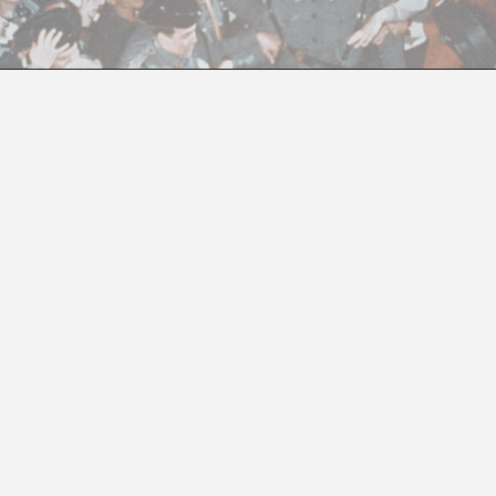
VISTO Y NO VISTO
Caterina Almirall
asa de mi madre a cenar. Como es tradición en mi famili