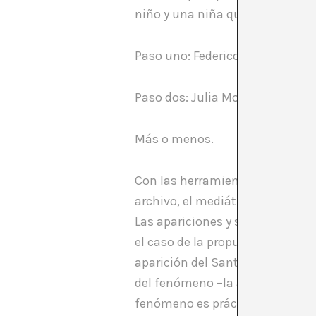
niño y una niña que corren de un 
Paso uno: Federico Fellini expl
Paso dos: Julia Montilla invest
Más o menos.
Con las herramientas clásicas d
archivo, el mediático fenómeno 
Las apariciones y sus mensajer
el caso de la propuesta de la Mi
aparición del Santo o Virgen en 
del fenómeno –la aparición- sin
fenómeno es prácticamente irrep