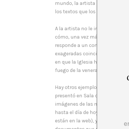
mundo, la artista hace un anális
los textos que los acompañaban, 
A la artista no le interesa lo es
cómo, una vez más, la construc
responde a un contexto. Julia 
exageradas coincidiendo con pe
en que la Iglesia ha sentido am
fuego de la veneración suscitan
Hay otros ejemplos de esta forma
presentó en Sala d’Art Jove en 2
imágenes de las mansiones que o
hasta el día de hoy, rastreand
están en la web), y localiza la