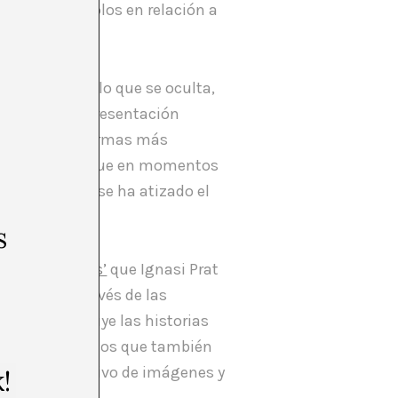
asis, poniéndolos en relación a
e muestra y en lo que se oculta,
 cómo esta representación
nifestado de formas más
ndo a entender que en momentos
ertos lugares se ha atizado el
s
los vencedores’
que Ignasi Prat
onstruye a través de las
rat reconstruye las historias
nción (documentos que también
importante archivo de imágenes y