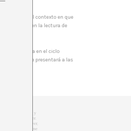
s en relación al contexto en que
 aprendizaje en la lectura de
e.
ja’” se enmarca en el ciclo
(11 de Abril) se presentará a las
 mundos, similares y
ender es desaprender.
aman “arte”… Envolver,
s planetas, y se teme