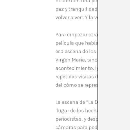
noche con una peli, me puse a b
paz y tranquilidad. La candidata
volver a ver’. Y la volvimos a 
Para empezar otra semana me an
película que había visto el dom
esa escena de los niños que ven 
Virgen María, sino de la constru
acontecimiento. Igualmente, “El 
repetidas visitas de la Virgen a
del cómo se representa, y de qué
La escena de “La Dolce Vita” es
‘lugar de los hechos’, y luego 
periodistas, y después posan pa
cámaras para poder rodar en la 