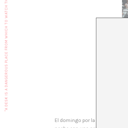
"A DESK IS A DANGEROUS PLACE FROM WHICH TO WATCH THE WORLD" (JOHN LE CARRÉ)
El domingo por la noche fui a c