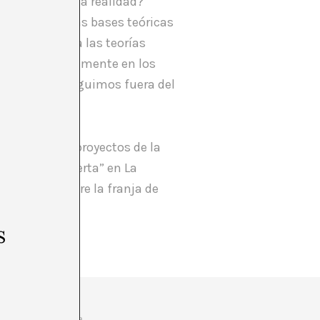
ormulación de la realidad?
s a una de las bases teóricas
 feminismo (y a las teorías
integra perfectamente en los
pregunta es: ¿seguimos fuera del
irectora de proyectos de la
 Joan Fontcuberta” en La
comentario sobre la franja de
s
xperimentación, la