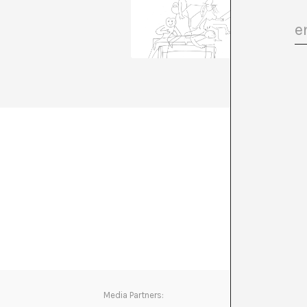
comunica
transve
esta con
para hab
+ Ver to
Media Partners: