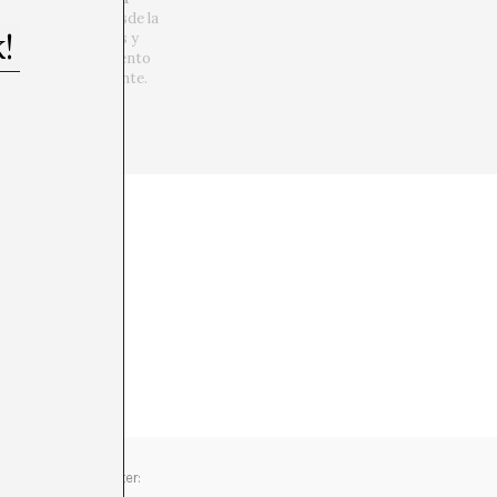
s,
que se define desde la
lí de donde venimos y
formas del pensamiento
nder nuestro presente.
Newsletter: