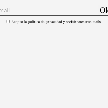
ción y la difusión en relación a la cultura y el arte contemporáneo
rsalidad
. El punto de partida es el arte contemporáneo, porque es de al
sciencia nos permite ir mucho más allá, incorporar otras disciplinas y 
lar y debatir sobre temas que son de relevancia y de urgencia para ente
Acepto la política de privacidad y recibir vuestros mails.
das las publicaciones del autor/a