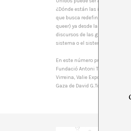
Unidos puede ser alguien de colo
¿Dónde están las ideas para ca
que busca redefinir la realidad:
queer) ya desde la institución.
discursos de las grandes institu
sistema o el sistema está cam
En este número presentamos una
Fundació Antoni Tàpies), crític
Virreina, Valie Export en Index 
Gaza de David G.Torres.
A*DESK