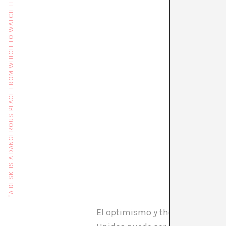
"A DESK IS A DANGEROUS PLACE FROM WHICH TO WATCH THE WORLD" (JOHN LE CARRÉ)
El optimismo y the american dr