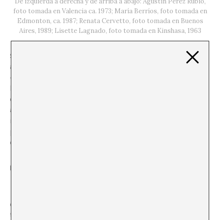
De izquierda a derecha y de arriba a abajo: Agustín Pérez Rubio,
foto tomada en Valencia ca. 1973; María Berríos, foto tomada en
Edmonton, ca. 1987; Renata Cervetto, foto tomada en Buenos
Aires, 1989; Lisette Lagnado, foto tomada en Kinshasa, 1963
Según afirman las propias comisarias, la bienal es un
antídoto contra el «alboroto patriarcal» y el
«capitalismo colonial», un grito contra la mentalidad
blanca y cristiana dominante durante mucho tiempo y
el patriarcado que la consagra. Cada una de las sedes
articula su discurso expositivo rebelándose contra
instituciones como la iglesia, el museo y el cuerpo
político mediante obras de arte centradas en la
colectividad, la solidaridad y la compasión.
Formas de disidencia
The Crack Begins Within
estuvo precedida por tres
exposiciones preliminares, la primera de las cuales
tuvo lugar en septiembre del año pasado en