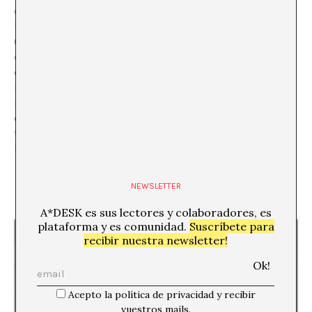
de que la
tlacuache
comparta sus trucos para hacerse
la muerta y resucitar en zonas extractivas de Oaxaca
(Mexico), los cuatro convocan los poderes del fuego y
de la fiesta cantando y bailando con coloridos atuendos
de glamour lo-fi que hacen resaltar los colores de la
naturaleza. Celebración, embriaguez e
inconformidad de las comunidades tradicionales
oaxaqueñas que albergan concepciones míticas del
territorio como un espacio de armonía comunal entre
los recursos naturales, el territorio y las personas.
NEWSLETTER
A*DESK es sus lectores y colaboradores, es
plataforma y es comunidad.
Suscríbete para
recibir nuestra newsletter!
Acepto la política de privacidad y recibir
vuestros mails.