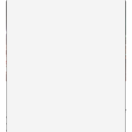
Teatro da Vertigem, «Marcha à ré (Marcha atrás)», 2020.
Fotograma
Marcha à ré
está inspirada en la acción
Experiência n° 2
(1931), del inclasificable artista brasileño
Flávio de
Carvalho
(†1973), en la que marcha en dirección
contraria a la procesión del Corpus Cristi. Además la