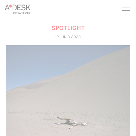
crees también en A*DESK seguimos necesitándote para poder
seguir adelante. Ahora puedes participar del proyecto y
apoyarlo.
SPOTLIGHT
12 JUNIO 2020