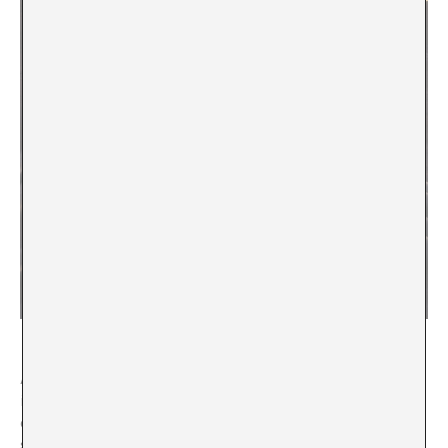
A partir de estas fotografías él documenta, en primera
instancia, las huellas con las que el hombre ha marcado
el paisaje natural. Para este cometido ha tenido que
subir altas cumbres, bordear los acantilados costeros y