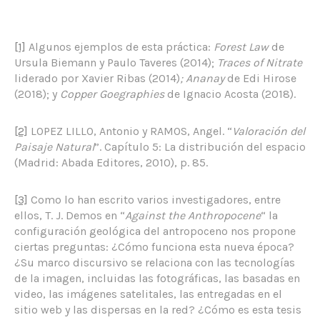
[1]
Algunos ejemplos de esta práctica:
Forest Law
de
Ursula Biemann y Paulo Taveres (2014);
Traces of Nitrate
liderado por Xavier Ribas (2014)
;
Ananay
de Edi Hirose
(2018); y
Copper Goegraphies
de Ignacio Acosta (2018).
[2]
LOPEZ LILLO, Antonio y RAMOS, Angel. “
Valoración del
Paisaje Natural
”. Capítulo 5: La distribución del espacio
(Madrid: Abada Editores, 2010), p. 85.
[3]
Como lo han escrito varios investigadores, entre
ellos, T. J. Demos en “
Against the Anthropocene
“ la
configuración geológica del antropoceno nos propone
ciertas preguntas: ¿Cómo funciona esta nueva época?
¿Su marco discursivo se relaciona con las tecnologías
de la imagen, incluidas las fotográficas, las basadas en
video, las imágenes satelitales, las entregadas en el
sitio web y las dispersas en la red? ¿Cómo es esta tesis