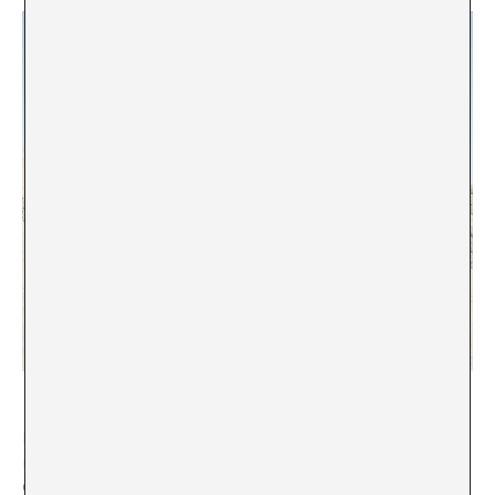
El conflicto ecoterritorial no solo se extiende por el
norte, sino que además a través de diversos puntos de
este país. Lamentablemente, la puesta en marcha de