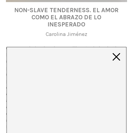
NON-SLAVE TENDERNESS. EL AMOR
COMO EL ABRAZO DE LO
INESPERADO
Carolina Jiménez
Cuenta Andrei Tarkovsky en su libro
Sculpting in Time
lo mucho que le irritaba escuchar las hipótesis y
sospechas acerca del significado de “la zona” en su
película
Stalker
. “La zona no simboliza nada. La zona es
simplemente una zona, es la vida. Y concluía, “es esa
partícula elemental con la que el hombre puede contar
en su vida: la capacidad de amar que da sentido a su
existencia”. Teniendo en cuenta la perspicacia
autoanalítica de la escritura del director, una estaría
casi obligada a aceptarlo. Me resisto a hacerlo, sin
embargo, porque la explicación cae en un fuerte
antropocentrismo que no se manifiesta en la película.
La zona, aun sin presencia humana, está llena de vida,