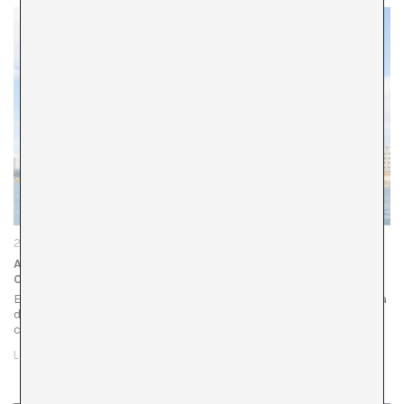
23/01/25
A TRAVÉS DE LAS LUCHAS SE CREA UN SENTIDO DE
COLECTIVIDAD
El Sindicat de Llogateres ha sido fundamental en la defensa
de los derechos de la vivienda en Barcelona desde su
creación en mayo de 2017. A lo largo de los…
LEER MÁS