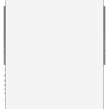
20/02/25
Iconografía reinterpretada
En las últimas semanas, una imagen ha causado polémica
en medio de la batalla cultural en la que vivimos: la
influencer Lalachus, en el programa especial de las
campanadas que…
LEER MÁS