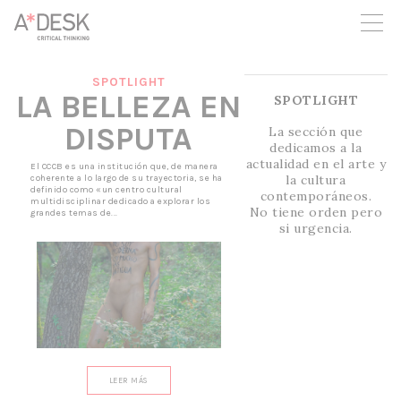
crees también en A*DESK seguimos necesitándote para poder
seguir adelante. Ahora puedes participar del proyecto y
apoyarlo.
SPOTLIGHT
LA BELLEZA EN
SPOTLIGHT
DISPUTA
La sección que
dedicamos a la
actualidad en el arte y
El CCCB es una institución que, de manera
la cultura
coherente a lo largo de su trayectoria, se ha
definido como «un centro cultural
contemporáneos.
multidisciplinar dedicado a explorar los
No tiene orden pero
grandes temas de...
si urgencia.
LEER MÁS