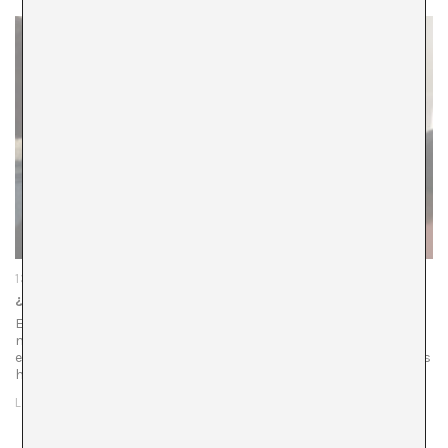
13/02/25
¿Visibilizar para que algo cambie?
El ecosistema del arte tiene un equilibrio frágil que, al
mismo tiempo, es una estrategia de supervivencia. Es un
equilibrio basado en gran medida en la solidaridad. Esto nos
hace…
LEER MÁS