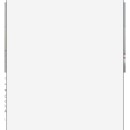
06/02/25
“Conciliación Cultural” para un estatuto del artista real y
sostenible
Desde los movimientos asociativo de artistas
contemporáneos de España llevamos años trabajando en
la mejora de la situación de los artistas. En 1977 la
Asociación Sindical de artistas plásticos ya…
LEER MÁS