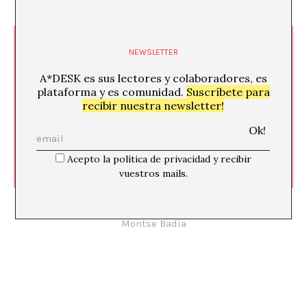
Peio Aguirre
NEWSLETTER
A*DESK es sus lectores y colaboradores, es
plataforma y es comunidad.
Suscríbete para
recibir nuestra newsletter!
04/05/15
Acepto la política de privacidad y recibir
vuestros mails.
«La potencialidad es una posibilidad de apertura
sin fin». Una entrevista a Pierre Bismuth
Montse Badia