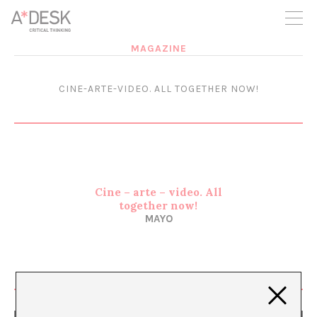
crees también en A*DESK seguimos necesitándote para poder
seguir adelante. Ahora puedes participar del proyecto y
apoyarlo.
MAGAZINE
CINE-ARTE-VIDEO. ALL TOGETHER NOW!
Cine – arte – video. All
together now!
MAYO