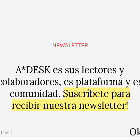
idieron quedarse
Liquidity Inc.
ELL
BARBARA CUETO
NEWSLETTER
A*DESK es sus lectores y
colaboradores, es plataforma y e
comunidad.
Suscríbete para
recibir nuestra newsletter!