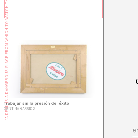
"A DESK IS A DANGEROUS PLACE FROM WHICH TO WATCH THE WORLD" (JOHN LE CARRÉ)
El día que dec
RAFA BARBER CORT
Trabajar sin la presión del éxito
CRISTINA GARRIDO