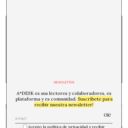
Emergencia Global
Amaia Fernández de Gorostiza
NEWSLETTER
Conversación con Antoni Muntadas
A*DESK es sus lectores y colaboradores, es
Ángel Calvo Ulloa
plataforma y es comunidad.
Suscríbete para
recibir nuestra newsletter!
Acepto la política de privacidad y recibir