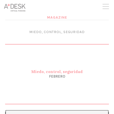
crees también en A*DESK seguimos necesitándote para poder
seguir adelante. Ahora puedes participar del proyecto y
apoyarlo.
MAGAZINE
MIEDO, CONTROL, SEGURIDAD
Miedo, control, seguridad
FEBRERO