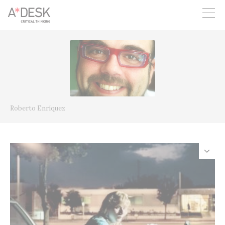
seguim necessitant-te per a poder seguir endavant. Ara pots
participar del projecte i recolzar-lo.
Roberto Enríquez