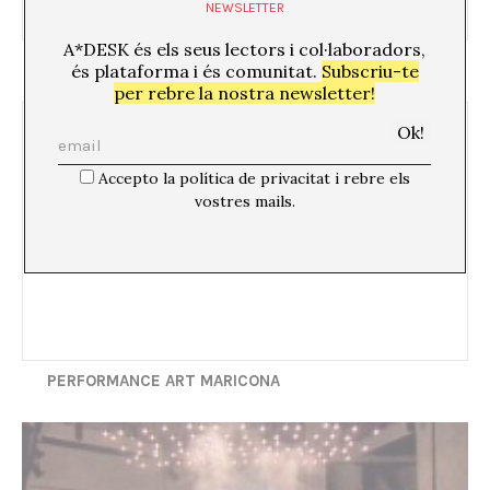
NEWSLETTER
A*DESK és els seus lectors i col·laboradors,
“Fronteras” en el CCCB
és plataforma i és comunitat.
Subscriu-te
per rebre la nostra newsletter!
Accepto la política de privacitat i rebre els
vostres mails.
14/06/07
PERFORMANCE ART MARICONA