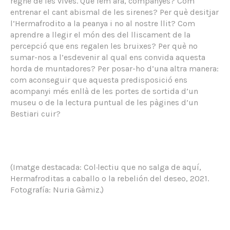
regne de les vives. Què fem ara, companyes? Com
entrenar el cant abismal de les sirenes? Per què desitjar
l’Hermafrodito a la peanya i no al nostre llit? Com
aprendre a llegir el món des del lliscament de la
percepció que ens regalen les bruixes? Per què no
sumar-nos a l’esdevenir al qual ens convida aquesta
horda de muntadores? Per posar-ho d’una altra manera:
com aconseguir que aquesta predisposició ens
acompanyi més enllà de les portes de sortida d’un
museu o de la lectura puntual de les pàgines d’un
Bestiari cuir?
(Imatge destacada: Col·lectiu que no salga de aquí,
Hermafroditas a caballo o la rebelión del deseo, 2021.
Fotografía: Nuria Gàmiz.)