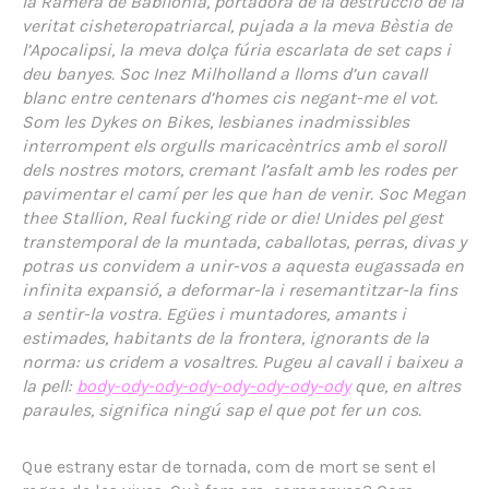
la Ramera de Babilònia, portadora de la destrucció de la
veritat cisheteropatriarcal, pujada a la meva Bèstia de
l’Apocalipsi, la meva dolça fúria escarlata de set caps i
deu banyes. Soc Inez Milholland a lloms d’un cavall
blanc entre centenars d’homes cis negant-me el vot.
Som les Dykes on Bikes, lesbianes inadmissibles
interrompent els orgulls maricacèntrics amb el soroll
dels nostres motors, cremant l’asfalt amb les rodes per
pavimentar el camí per les que han de venir. Soc Megan
thee Stallion, Real fucking ride or die! Unides pel gest
transtemporal de la muntada, caballotas, perras, divas y
potras us convidem a unir-vos a aquesta eugassada en
infinita expansió, a deformar-la i resemantitzar-la fins
a sentir-la vostra. Egües i muntadores, amants i
estimades, habitants de la frontera, ignorants de la
norma: us cridem a vosaltres. Pugeu al cavall i baixeu a
la pell:
body-ody-ody-ody-ody-ody-ody-ody
que, en altres
paraules, significa ningú sap el que pot fer un cos.
Que estrany estar de tornada, com de mort se sent el