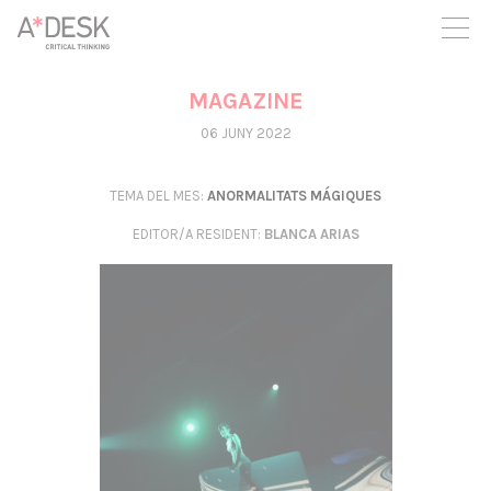
seguim necessitant-te per a poder seguir endavant. Ara pots
participar del projecte i recolzar-lo.
MAGAZINE
06 JUNY 2022
TEMA DEL MES:
ANORMALITATS MÁGIQUES
EDITOR/A RESIDENT
:
BLANCA ARIAS