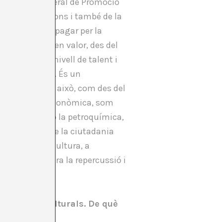
ubdirectora general de Promoció
 de les tradicions i també de la
o es concep no pagar per la
societat posa en valor, des del
’Espanya, el nivell de talent i
ament econòmic. És un
reballem per a això, com des del
na perspectiva econòmica, som
s i tot menor o la petroquímica,
i costa molt que la ciutadania
tèl·lit de la cultura, a
 de manera clara la repercussió i
ndústries culturals. De què
a cultural?