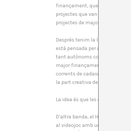
finançament, que pot ser des de
projectes que van secundats pe
projectes de major qualitat les 
Després tenim la línia d’ajudes p
està pensada per a empreses i 
tant autònoms com petites empre
major finançament, són 2.990.
corrents de cadascun dels sol·li
la part creativa del projecte, s
La idea és que les empreses cul
D’altra banda, el Hub audiovisua
al videojoc amb un milió d’euros