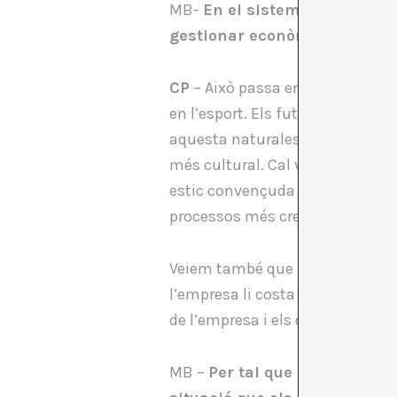
MB-
En el sistema econòmic e
gestionar econòmicament el 
CP
– Això passa en el moment en 
en l’esport. Els futbolistes ges
aquesta naturalesa de creador a
més cultural. Cal valorar també
estic convençuda que molts d’ell
processos més creatius.
Veiem també que no hi ha una es
l’empresa li costa mirar a la c
de l’empresa i els creadors/ arti
MB –
Per tal que els creadors