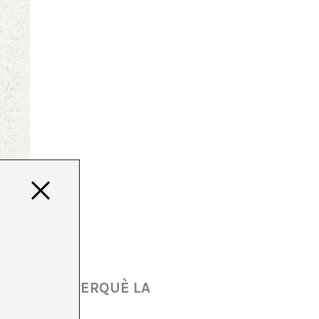
ECONÒMIC PERQUÈ LA
TURALS”