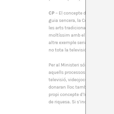
CP
– El concepte d’indústries cu
guia sencera, la Comissió Europea
les arts tradicionals, com el ci
moltíssim amb el sector dels vid
altre exemple seria la televisió
no tota la televisió és cultura, 
Per al Ministeri són indústria c
aquells processos que vinculen c
televisió, videojocs…, perquè to
donaran lloc també a la producci
propi concepte d’Indústria, lleva
de riquesa. Si s’incorpora l’ele