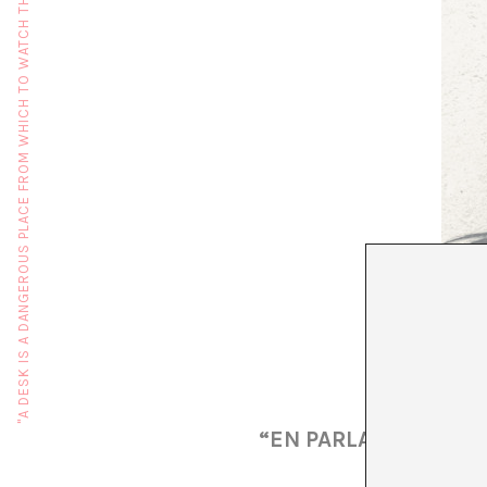
"A DESK IS A DANGEROUS PLACE FROM WHICH TO WATCH THE WORLD" (JOHN LE CARRÉ)
“EN PARLAR D’INDÚ
CULTUR