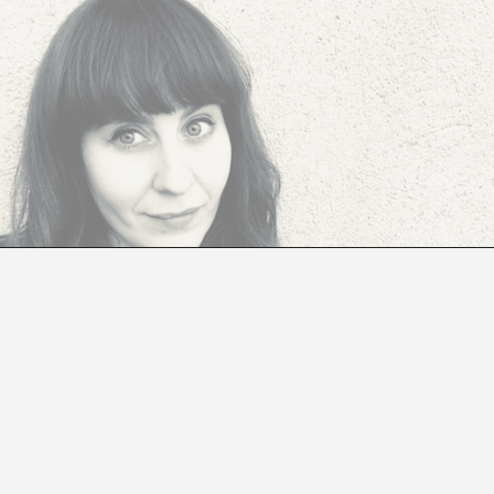
STRIES CULTURALS, INCORPOREM L’ELEMENT 
A SIGUI EL MITJÀ DE VIDA DELS AGENTS CUL