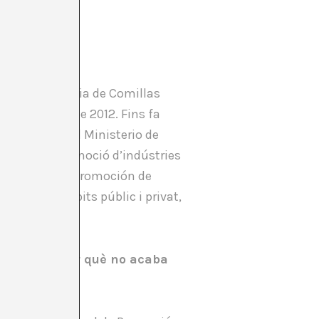
rsitat Pontifícia de Comillas
 España des de 2012. Fins fa
Culturales del Ministerio de
a zoom, de la noció d’indústries
ción General de Promoción de
entre els àmbits públic i privat,
 cultura, per què no acaba