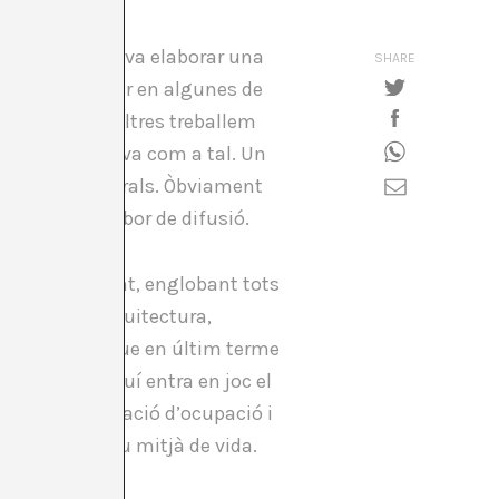
ció. La UNESCO va elaborar una
SHARE
lturals i és clar en algunes de
innovació. Nosaltres treballem
o es considerava com a tal. Un
en termes culturals. Òbviament
na important labor de difusió.
s que van sorgint, englobant tots
a d’autor, arquitectura,
ctual són els que en últim terme
ral? Depèn. Aquí entra en joc el
ncula a la generació d’ocupació i
ra sigui el seu mitjà de vida.