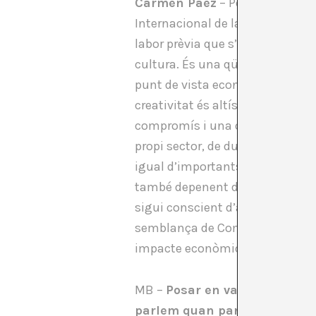
Carmen Paez
– Per l’experiènc
Internacional de la Cultura) és 
labor prèvia que s’ha fet des de
cultura. És una qüestió que al n
punt de vista econòmic, el paper 
creativitat és altíssim, però n
compromís i una obligació que t
propi sector, de dur a terme aq
igual d’importants que altres s
també depenent de la regió. El p
sigui conscient d’aquesta rellevà
semblança de Compte Satèl·lit de
impacte econòmic del nostre se
MB –
Posar en valor aquest a
parlem quan parlem d’indústr