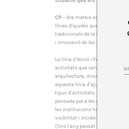
situació que els permeti exte
CP
– Ara mateix estem en un pro
línies d’ajudes que són tradicion
tradicionals de la subdirecció hi
i innovació de les indústries crea
La línia d’Acció i Promoció està
activitats que serveixin per a l
arquitectura, disseny, és a dir,
aquesta línia d’ajudes està dot
tipus d’activitats. Es busca in
pensada per a les despeses corr
les institucions han de buscar e
visibilitat i incideixen en la v
(fins l’any passat era del 30%) 