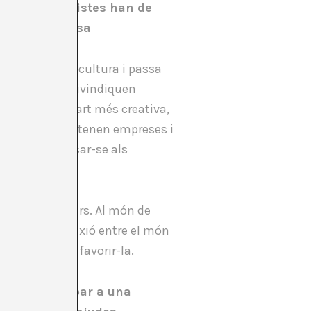
eatiu els artistes han de
com una empresa
ó. Passa en la cultura i passa
 els creadors reivindiquen
mps per a la part més creativa,
eres espanyoles tenen empreses i
 de poder dedicar-se als
agents financers. Al món de
. Aquesta connexió entre el món
ballem per a afavorir-la.
i puguin arribar a una