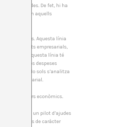
es com privades. De fet, hi ha
s mateixos. En aquells
ives i Culturals. Aquesta línia
t en els agents empresarials,
 culturals. Aquesta línia té
es financen les despeses
desenvolupar. No sols s’analitza
’un pla empresarial.
om altres sectors econòmics.
guany hem tret un pilot d’ajudes
nt de videojocs de caràcter