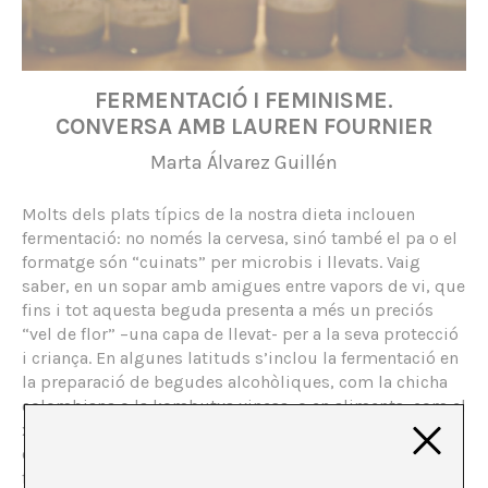
FERMENTACIÓ I FEMINISME.
CONVERSA AMB LAUREN FOURNIER
Marta Álvarez Guillén
Molts dels plats típics de la nostra dieta inclouen
fermentació: no només la cervesa, sinó també el pa o el
formatge són “cuinats” per microbis i llevats. Vaig
saber, en un sopar amb amigues entre vapors de vi, que
fins i tot aquesta beguda presenta a més un preciós
“vel de flor” –una capa de llevat- per a la seva protecció
i criança. En algunes latituds s’inclou la fermentació en
la preparació de begudes alcohòliques, com la chicha
colombiana o la kombutxa xinesa, o en aliments, com el
xucrut alemany, el miso japonès o el kimchi coreà. El
caràcter gastronòmic, patrimonial i col·lectiu de la
fermentació ens permet parlar d’ella literalment i