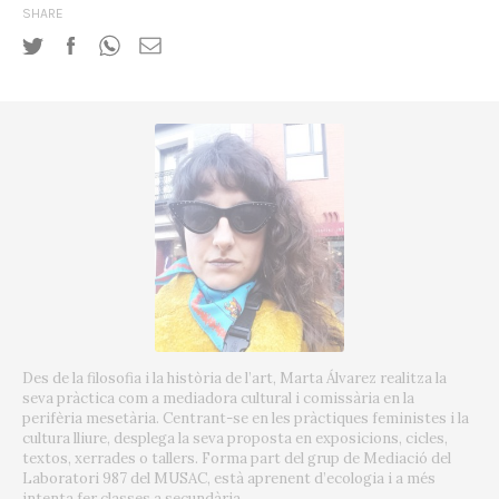
SHARE
Des de la filosofia i la història de l’art, Marta Álvarez realitza la
seva pràctica com a mediadora cultural i comissària en la
perifèria mesetària. Centrant-se en les pràctiques feministes i la
cultura lliure, desplega la seva proposta en exposicions, cicles,
textos, xerrades o tallers. Forma part del grup de Mediació del
Laboratori 987 del MUSAC, està aprenent d’ecologia i a més
intenta fer classes a secundària.