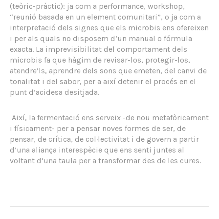
(teòric-pràctic): ja com a performance, workshop,
“reunió basada en un element comunitari”, o ja com a
interpretació dels signes que els microbis ens ofereixen
i per als quals no disposem d’un manual o fórmula
exacta. La imprevisibilitat del comportament dels
microbis fa que hàgim de revisar-los, protegir-los,
atendre’ls, aprendre dels sons que emeten, del canvi de
tonalitat i del sabor, per a així detenir el procés en el
punt d’acidesa desitjada.
Així, la fermentació ens serveix -de nou metafòricament
i físicament- per a pensar noves formes de ser, de
pensar, de crítica, de col·lectivitat i de govern a partir
d’una aliança interespècie que ens senti juntes al
voltant d’una taula per a transformar des de les cures.