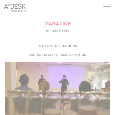
seguim necessitant-te per a poder seguir endavant. Ara pots
participar del projecte i recolzar-lo.
MAGAZINE
12 FEBRER 2019
TEMA DEL MES:
ESCOLIOS
EDITOR/A RESIDENT
:
JUANJO SANTOS