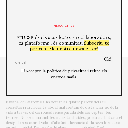
“Go in to gain outlook”
(Turrell).
NEWSLETTER
SHARE
A*DESK és els seus lectors i col·laboradors,
és plataforma i és comunitat.
Subscriu-te
per rebre la nostra newsletter!
Accepto la política de privacitat i rebre els
vostres mails.
Paulina, de Guatemala, ha deixat les quatre parets del seu
consultori i creu que també el mal costum de distanciar-se de la
vida a través del carrousel sense parada dels conceptes i les
teories. No se’n anà amb les mans tan buides, porta a la butxaca el
desig de rescatar el valor d’allò únic, herència de la seva formació
en psicoanàlisi. Espera fer-hi alguna cosa amb això. Poder