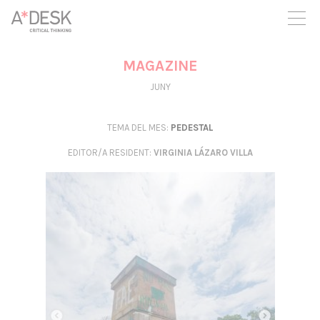
seguim necessitant-te per a poder seguir endavant. Ara pots
participar del projecte i recolzar-lo.
MAGAZINE
JUNY
TEMA DEL MES:
PEDESTAL
EDITOR/A RESIDENT
:
VIRGINIA LÁZARO VILLA