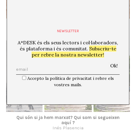
Col·lapsant el temps, doblegant l’espai
Sergio Beltrán García
NEWSLETTER
A*DESK és els seus lectors i col·laboradors,
és plataforma i és comunitat.
Subscriu-te
per rebre la nostra newsletter!
Accepto la política de privacitat i rebre els
vostres mails.
Qui són si ja hem marxat? Qui som si segueixen
aquí ?
Inés Plasencia