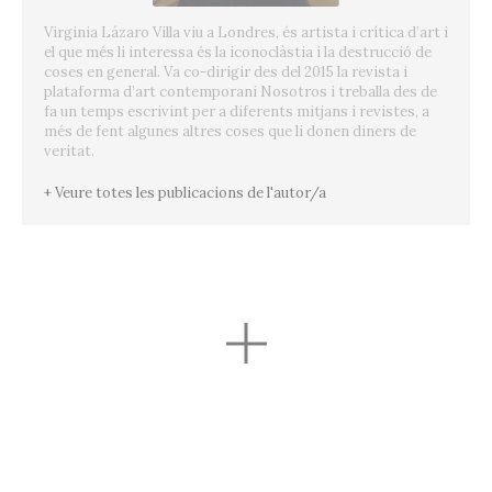
Virginia Lázaro Villa viu a Londres, és artista i crítica d’art i
el que més li interessa és la iconoclàstia i la destrucció de
coses en general. Va co-dirigir des del 2015 la revista i
plataforma d’art contemporani Nosotros i treballa des de
fa un temps escrivint per a diferents mitjans i revistes, a
més de fent algunes altres coses que li donen diners de
veritat.
+ Veure totes les publicacions de l'autor/a