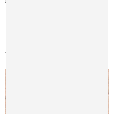
https://www.instagram.com/p/CQCBoqZJetN/
).
Tema del Mes