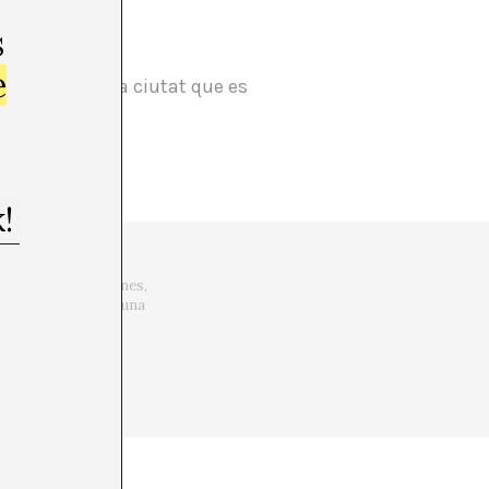
s
e
 Nova York, una ciutat que es
de milers de persones,
nera en comunitat, una