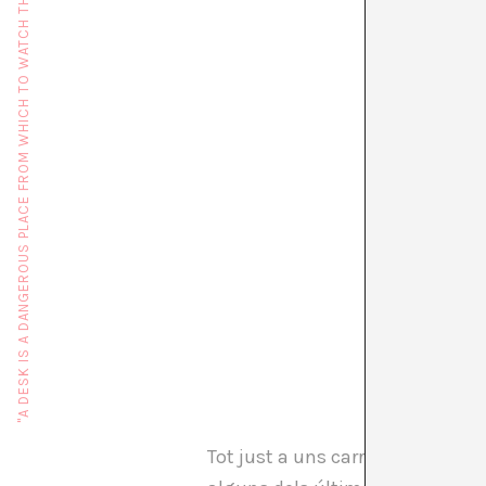
"A DESK IS A DANGEROUS PLACE FROM WHICH TO WATCH THE WORLD" (JOHN LE CARRÉ)
LAURE 
Tot just a uns carrers de distàn