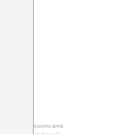
VA YORK
a York dues exposicions amb