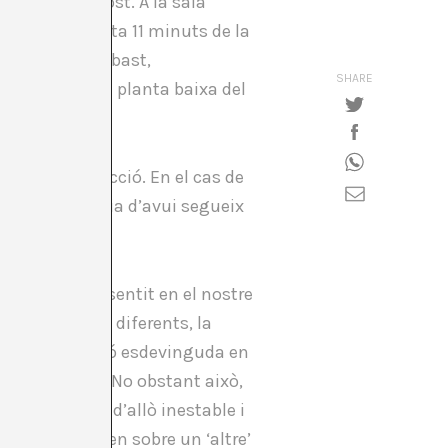
, Laure Prouvost. A la sala
què reinterpreta 11 minuts de la
sta té al seu abast,
SHARE
ió, ubicada a la planta baixa del
òpia d’una ficció. En el cas de
 mons”, que a dia d’avui segueix
, també crea sentit en el nostre
 des de llocs diferents, la
s de la seducció esdevinguda en
des de la por. No obstant això,
omés tracten d’allò inestable i
Tots dos tracten sobre un ‘altre’