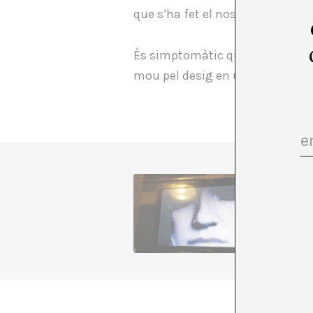
que s’ha fet el nostre: allò precar
És simptomàtic que les dues exp
mou pel desig en un país que ho 
A A. Góm
la prova
comunita
+ Veure 