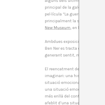
alguns dels últims treballs de G
principal de la galeria
Postmast
pel·lícula “La guerra dels mons”,
principalment la seva casa i els 
New Museum
, en la representac
Ambdues exposicions tracten sobr
Ben Ner es tracta del
reenactm
generant sentit, malgrat els dif
El reencatment de Prouvost és el
imaginari: una història desposse
situació emocionalment precàri
una situació emocionalment fràg
més enllà del contingut dels seu
afeblit d’una situació, sinó que 