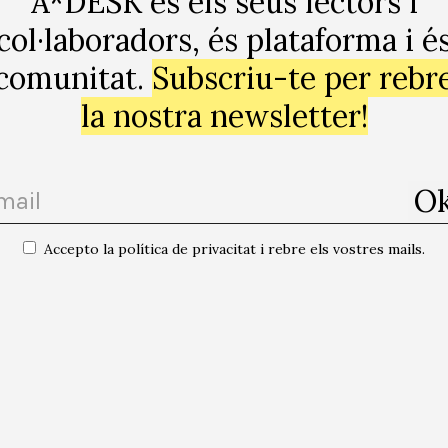
A*DESK és els seus lectors i
i.
col·laboradors, és plataforma i é
comunitat.
Subscriu-te per rebr
osicions coincideixin en el temps i gairebé en l’espai a
la nostra newsletter!
fa per la por.
Accepto la política de privacitat i rebre els vostres mails.
ez (1980) li agrada el seu nom comú, tenir un nom que coincideixi amb el 
 irrefutable que vivim en comunitat. A Gómez li interessa com l’art es ge
t de gent interessada en pensar i en crear allò que l’art significa.
totes les publicacions de l'autor/a