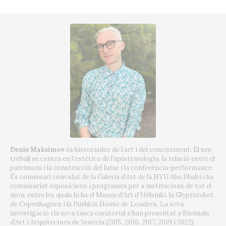
Denis Maksimov
és historiador de l’art i del coneixement. El seu
treball se centra en l’estètica de l’epistemologia, la relació entre el
patrimoni i la construcció del futur i la conferència-performance.
És comissari convidat de la Galeria d’Art de la NYU Abu Dhabi i ha
comissariat exposicions i programes per a institucions de tot el
món, entre les quals hi ha el Museu d’Art d’Hèlsinki, la Glyptoteket
de Copenhaguen i la Pushkin House de Londres. La seva
investigació i la seva tasca curatorial s’han presentat a Biennals
d’Art i Arquitectura de Venècia (2015, 2016, 2017, 2019 i 2022),