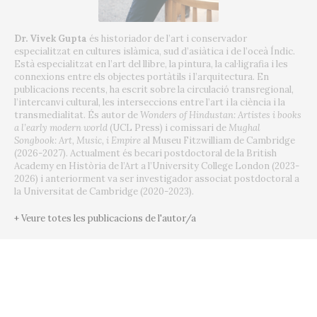
Dr. Vivek Gupta
és historiador de l’art i conservador
especialitzat en cultures islàmica, sud d’asiàtica i de l’oceà Índic.
Està especialitzat en l’art del llibre, la pintura, la cal·ligrafia i les
connexions entre els objectes portàtils i l’arquitectura. En
publicacions recents, ha escrit sobre la circulació transregional,
l’intercanvi cultural, les interseccions entre l’art i la ciència i la
transmedialitat. És autor de
Wonders of Hindustan: Artistes i books
a l’early modern world
(UCL Press) i comissari de
Mughal
Songbook: Art, Music, i Empire
al Museu Fitzwilliam de Cambridge
(2026-2027). Actualment és becari postdoctoral de la British
Academy en Història de l’Art a l’University College London (2023-
2026) i anteriorment va ser investigador associat postdoctoral a
la Universitat de Cambridge (2020-2023).
+ Veure totes les publicacions de l'autor/a