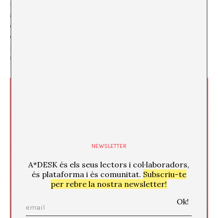
mitologia personal? I en quina mesura la seva càrrega
afectiva depèn del coneixement de les històries
complexes dels materials utilitzats? Són preguntes
difícils perquè totes dues artistes destaquen
precisament per exposar materials texturitzats i les
seves condicions de producció.
NEWSLETTER
A*DESK és els seus lectors i col·laboradors,
és plataforma i és comunitat.
Subscriu-te
per rebre la nostra newsletter!