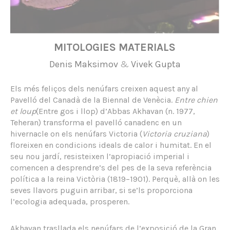
MITOLOGIES MATERIALS
Denis Maksimov
&
Vivek Gupta
Els més feliços dels nenúfars creixen aquest any al
Pavelló del Canadà de la Biennal de Venècia.
Entre chien
et loup
(Entre gos i llop) d’Abbas Akhavan (n. 1977,
Teheran) transforma el pavelló canadenc en un
hivernacle on els nenúfars Victoria (
Victoria cruziana
)
floreixen en condicions ideals de calor i humitat. En el
seu nou jardí, resisteixen l’apropiació imperial i
comencen a desprendre’s del pes de la seva referència
política a la reina Victòria (1819–1901). Perquè, allà on les
seves llavors puguin arribar, si se’ls proporciona
l’ecologia adequada, prosperen.
Akhavan trasllada els nenúfars de l’exposició de la Gran