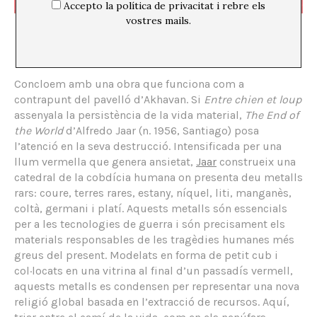
Accepto la política de privacitat i rebre els
vostres mails.
Alfredo Jaar,
The End of the World
(2023–24), Arsenale, Biennal de
Venècia, 2026. Foto: Denis Maksimov
Concloem amb una obra que funciona com a
contrapunt del pavelló d’Akhavan. Si
Entre chien et loup
assenyala la persistència de la vida material,
The End of
the World
d’Alfredo Jaar (n. 1956, Santiago) posa
l’atenció en la seva destrucció. Intensificada per una
llum vermella que genera ansietat,
Jaar
construeix una
catedral de la cobdícia humana on presenta deu metalls
rars: coure, terres rares, estany, níquel, liti, manganès,
coltà, germani i platí. Aquests metalls són essencials
per a les tecnologies de guerra i són precisament els
materials responsables de les tragèdies humanes més
greus del present. Modelats en forma de petit cub i
col·locats en una vitrina al final d’un passadís vermell,
aquests metalls es condensen per representar una nova
religió global basada en l’extracció de recursos. Aquí,