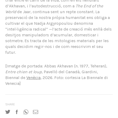
triar entre el camí de la vida, com en els nenúfars
d’Akhavan, i l’autodestrucció, com a
The End of the
World
de Jaar, continua sent un repte constant. La
preservació de la nostra pròpia humanitat ens obliga a
cultivar el que Nadja Argyropoulou denomina
“intel·ligència radical” —l’acte de creació més enllà dels
desitjos manipuladors d’acumular, domesticar i
sotmetre. Es tracta de les mitologies materials per les
quals decidim regir-nos i de com reescrivim el seu
futur.
[Imatge de portada: Abbas Akhavan (n. 1977, Teheran),
Entre chien et loup
, Pavelló del Canadà, Giardini,
Biennal de
Venècia
, 2026. Foto: cortesia La Biennale di
Venecia]
SHARE