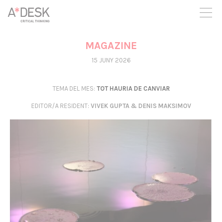
seguim necessitant-te per a poder seguir endavant. Ara pots
participar del projecte i recolzar-lo.
MAGAZINE
15 JUNY 2026
TEMA DEL MES:
TOT HAURIA DE CANVIAR
EDITOR/A RESIDENT
:
VIVEK GUPTA & DENIS MAKSIMOV