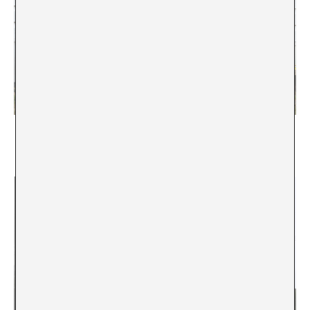
Reforçar la comunitat. Supercommunity i les
pràctiques de lectura entorn una biennal d’art
Paloma Checa