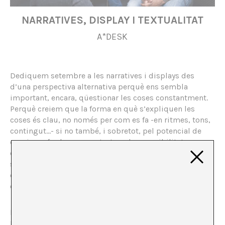
NARRATIVES, DISPLAY I TEXTUALITAT
A*DESK
Dediquem setembre a les narratives i displays des
d’una perspectiva alternativa perquè ens sembla
important, encara, qüestionar les coses constantment.
Perquè creiem que la forma en què s’expliquen les
coses és clau, no només per com es fa -en ritmes, tons,
contingut…- si no també, i sobretot, pel potencial de
canvi que fer-ho comporta. I per les possibilitats
d’aconseguir resultats diferents dels habituals que
s’obren, possibilitats que modifiquin, que facin anar
cap a algun costat, encara que no sigui forçosament
cap endavant.
Iniciàvem el mes
amb un text de Manuela Pedrón
Nicolau
en el qual escrivia sobre la renúncia de