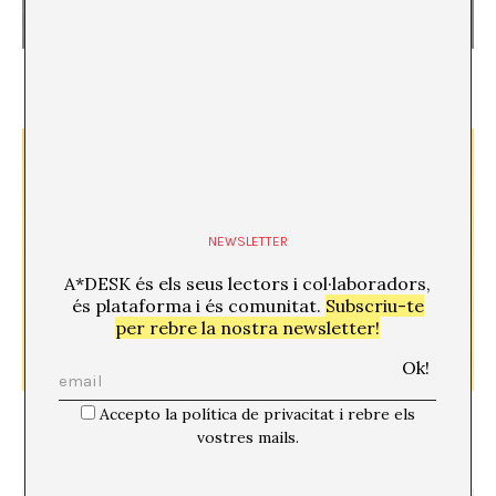
International Understanding
Anna Dot
NEWSLETTER
A*DESK és els seus lectors i col·laboradors,
és plataforma i és comunitat.
Subscriu-te
per rebre la nostra newsletter!
Contando obras. La pulsió narrativa en el treball
Accepto la política de privacitat i rebre els
artístic de l’ara i aquí
vostres mails.
Manuela Pedrón Nicolau