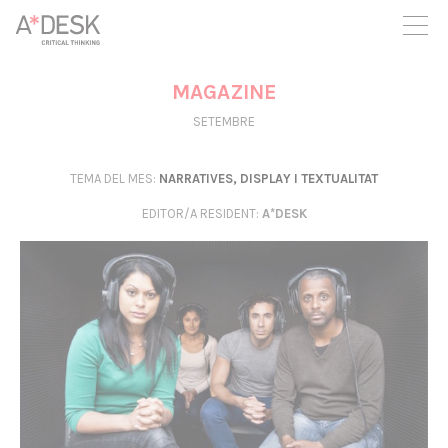
seguim necessitant-te per a poder seguir endavant. Ara pots
participar del projecte i recolzar-lo.
MAGAZINE
SETEMBRE
TEMA DEL MES:
NARRATIVES, DISPLAY I TEXTUALITAT
EDITOR/A RESIDENT
:
A*DESK