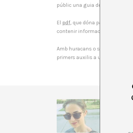
públic una guia de cures d’emer
El
pdf
, que dóna pautes per trac
contenir informació sobre conse
Amb huracans o sense, són consel
primers auxilis a una peça d’ar
Paloma C
Història,
contempo
Publicac
journal,
Bienal d