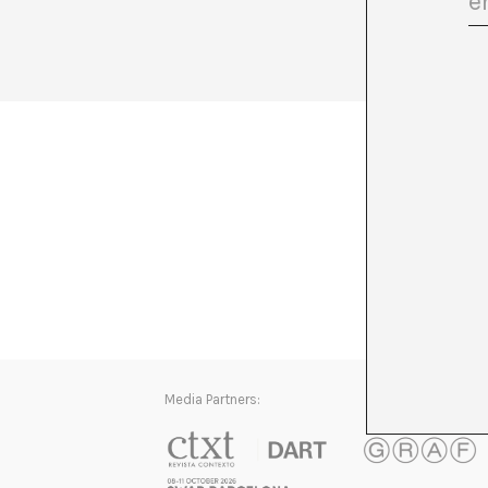
membre d
+ Veure 
Media Partners: