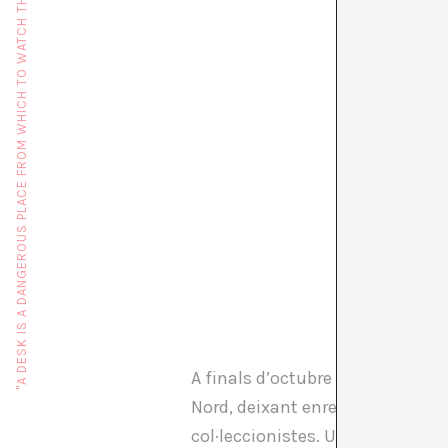
"A DESK IS A DANGEROUS PLACE FROM WHICH TO WATCH THE WORLD" (JOHN LE CARRÉ)
A finals d’octubre l’huracà Sandy
Nord, deixant enrere danys huma
col·leccionistes. Un cop aïllada