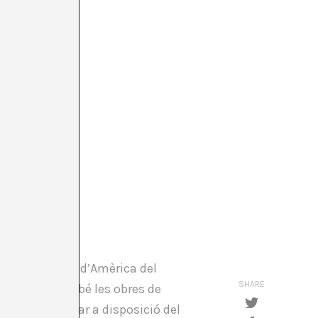
 i la costa est d’Amèrica del
SHARE
n afectar també les obres de
úblic i va posar a disposició del