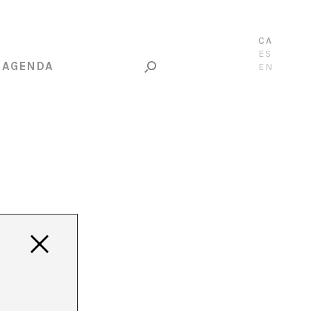
CA
ES
AGENDA
EN