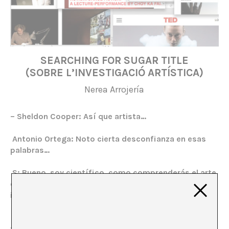
SEARCHING FOR SUGAR TITLE
(SOBRE L’INVESTIGACIÓ ARTÍSTICA)
Nerea Arrojería
– Sheldon Cooper: Así que artista…
Antonio Ortega: Noto cierta desconfianza en esas
palabras…
S: Bueno, soy científico, como comprenderás el arte
contemporáneo me parece algo demasiado etéreo e
irrelevante.
A: Qué curioso, yo creo que artistas y científicos
tenemos mucho que aprender los unos de los otros.