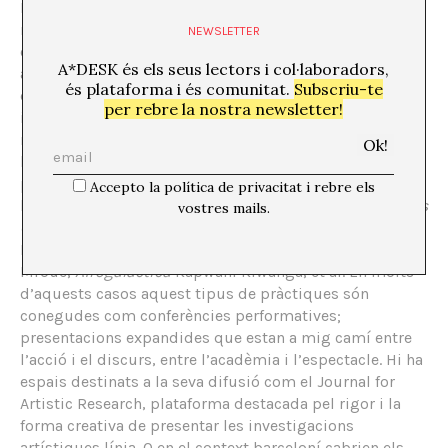
En tercer i últim lloc, la
investigació en les arts
es
refereix a la investigació que no assumeix la separació
NEWSLETTER
entre l’investigador i la pràctica artística. Aquest
A*DESK és els seus lectors i col·laboradors,
acostament està basat en la idea que no hi ha cap
és plataforma i és comunitat.
Subscriu-te
divisió fonamental entre teoria i pràctica. La mateixa
per rebre la nostra newsletter!
investigació és l’obra d’art. Entren en comunió les
narratives ficcionals amb els recursos de l’
storytelling
,
l’
stand comedy
o de les eines pedagògiques, amb les
possibilitats que brinda la tecnologia juntament amb
Accepto la política de privacitat i rebre els
la creativitat. Així ens trobem amb treballs com:
E-Mails
vostres mails.
Concerning Happenings Considering Photography
de
Ryan Rivadeneyra,
The inhabitants of images
de Rabih
Mroué,
Afrogalactica
Kapwani Kiwanga, et al. En molts
d’aquests casos aquest tipus de pràctiques són
conegudes com conferències performatives;
presentacions expandides que estan a mig camí entre
l’acció i el discurs, entre l’acadèmia i l’espectacle. Hi ha
espais destinats a la seva difusió com el Journal for
Artistic Research, plataforma destacada pel rigor i la
forma creativa de presentar les investigacions
artístiques línia. O en el context barceloní cabrien els