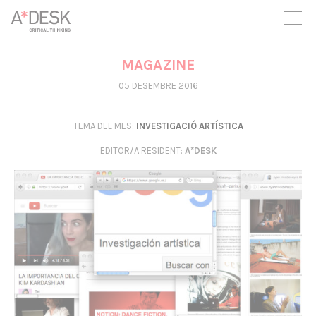
seguim necessitant-te per a poder seguir endavant. Ara pots
participar del projecte i recolzar-lo.
MAGAZINE
05 DESEMBRE 2016
TEMA DEL MES:
INVESTIGACIÓ ARTÍSTICA
EDITOR/A RESIDENT
:
A*DESK