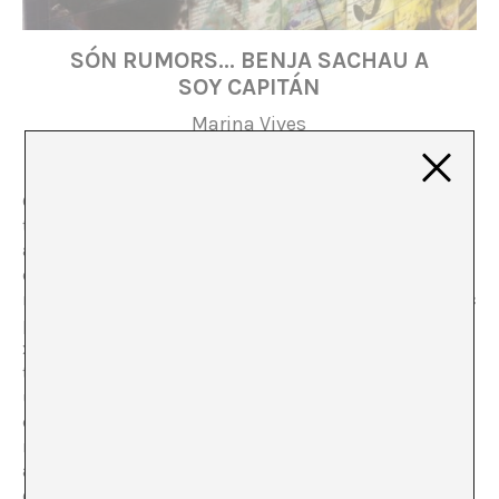
SÓN RUMORS… BENJA SACHAU A
SOY CAPITÁN
Marina Vives
Com una respiració aliena rere l’orella, així se sent el
títol de la segona exposició individual de Benja Sachau
a la galeria Soy Capitán de Berlín.
“There were rumors”
conté i
empeny
el concepte de l’exposició: i és que els
rumors, aquesta troupe de veritats possibles, tenen lloc
per la majoria de nosaltres en el menyspreat rang de les
xafarderies entre veïns, o succedanis, però podrien ser
també, i per què no, llar per a una justa semi-certesa,
una possible realitat, molt més factible, de fet, que
qualsevol veritat absoluta. Sachau toca temes
recurrents: què és la veritat (o per què considerem que
alguna cosa ho és); què és ciència; què és mite; on
comença la ficció; on acaba allò real… Com n’és