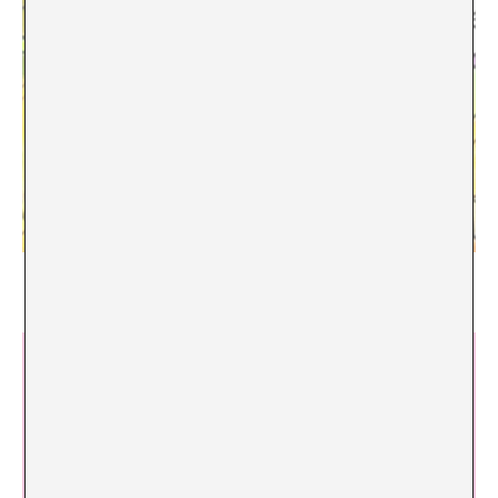
Laughing out loud
Josephine Soundscapes & A*DESK