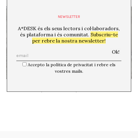
NEWSLETTER
A*DESK és els seus lectors i col·laboradors,
és plataforma i és comunitat.
Subscriu-te
per rebre la nostra newsletter!
Accepto la política de privacitat i rebre els
vostres mails.
El més gran fracàs, la incultura
Josephine Soundscapes & A*DESK