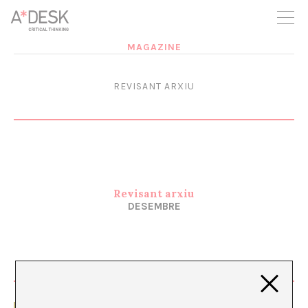
seguim necessitant-te per a poder seguir endavant. Ara pots
participar del projecte i recolzar-lo.
MAGAZINE
REVISANT ARXIU
Revisant arxiu
DESEMBRE