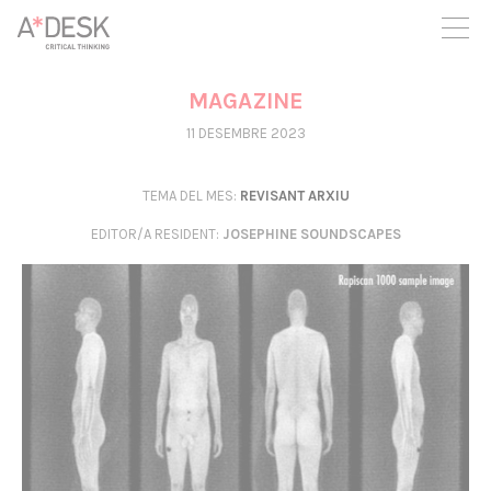
seguim necessitant-te per a poder seguir endavant. Ara pots
participar del projecte i recolzar-lo.
MAGAZINE
11 DESEMBRE 2023
TEMA DEL MES:
REVISANT ARXIU
EDITOR/A RESIDENT
:
JOSEPHINE SOUNDSCAPES