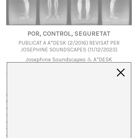
POR, CONTROL, SEGURETAT
PUBLICAT A A*DESK (2/2016) REVISAT PER
JOSEPHINE SOUNDSCAPES (11/12/2023)
Josephine Soundscapes
&
A*DESK
L’any 2016, a partir de llibre d’Ulrich Beck,
Risikogesellschaft
—traduït al castellà com
La Sociedad
del Riesgo: Hacia una nueva Modernidad
– analitzàvem
els riscos que comportava el desenvolupament modern
(riscos socials, econòmics, polítics…), convertits en la
coartada perfecta per a la consolidació de les polítiques
de privatització econòmica i desmantellament de les
estructures socials; de la limitació de les llibertats; del
segrest de la intimitat i del control incrementat en nom
de la seguretat. Tot aquest potencial és ara real.