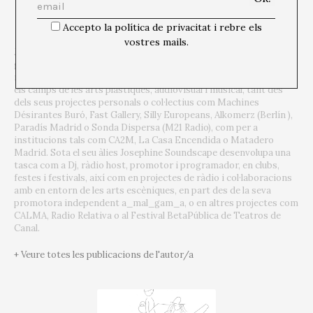
Accepto la política de privacitat i rebre els
vostres mails.
Josephine Soundscapes és Jose Salas, director d’art, dissenyador
gràfic i creador audiovisual.
La seva trajectòria està lligada,
majoritàriament, a l’entramat cultural independent de Madrid, en
els camps de les arts plàstiques, audiovisual i musical, tant des
dels seus projectes personals o col·lectius com Machines
Désirantes Buró, Fast Gallery, Silly Europeans, Alkomerz (Berlín
),
Paradís Madrid o Sonda Dispersa (M21 Radio), com per a
institucions tals com CA2M, La Casa Encendida o Matadero
Madrid.
Sota el seu àlies Josephine Soundscape desenvolupa una
tasca com a Dj, ràdio host, promotor i programador, en clubs,
festes i festivals, així com en projectes de ràdio i col·laboracions
amb en entorn de les arts escèniques, en part des de la seva
promotora independent a_mal_gam_a, o
en altres projectes com
CALMA, Radio Relativa o al Festival BetaPública de Teatros de
Canal.
+ Veure totes les publicacions de l'autor/a