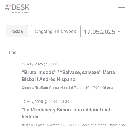
you believe in A*DESK, we need your backing to be able to
continue. You can now participate in the project by supporting
it. You can choose how much you want to contribute to the
Views
project.
Event
Views
Navigation
17.05.2025
You can decide how much you want to bring to the project.
Navigation
Select
date.
11:00
17 May, 2025 @ 11:00
“Brutal moods” / “Salvaxe, salvaxe” Marta
Bisbal i Andrés Hispano
Cinema Truffaut
Carrer Nou del Teatre, 16, 17004 Girona
17 May, 2025 @ 11:00
-
13:30
“La Montaner y Simón, una editorial amb
història”
Museu Tàpies
C/ Aragó, 255, 08007 Barcelona mapa, Barcelona