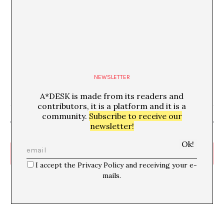
€15
17 May, 2025 @ 20:00
-
23:55
“Activació de l’exposició ‘Sumari Astral’
durant la Nit dels Museus”
Fundació Joan Brossa
C/ Flassaders, 40, 08003 Barcelona
NEWSLETTER
mapa, Barcelona
A*DESK is made from its readers and
contributors, it is a platform and it is a
community.
Subscribe to receive our
Previous Day
Next Day
newsletter!
Subscribe to calendar
I accept the Privacy Policy and receiving your e-
mails.