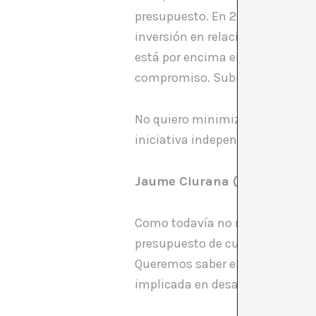
presupuesto. En 2010 eran 236 m
inversión en relación al presupu
está por encima en las aportaci
compromiso. Subir el porcentaj
No quiero minimizar la situació
iniciativa independiente, que e
Jaume Ciurana (CIU)
Como todavía no nos ha tocado
presupuesto de cultura. Pero má
Queremos saber en que nos gast
implicada en desacuerdo. La cul