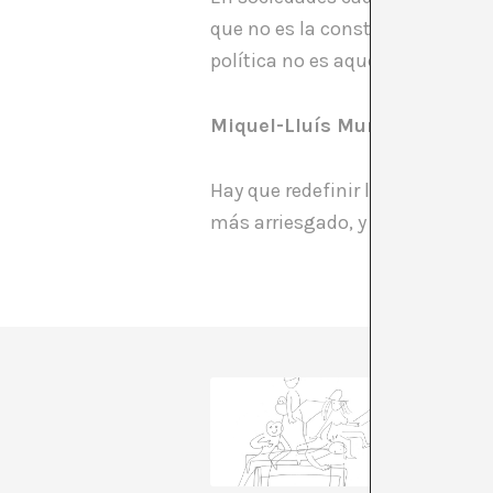
que no es la constitución de un
política no es aquella que gusta
Miquel-Lluís Muntané (ICV-E
Hay que redefinir las priorida
más arriesgado, y por tanto requ
A*DESK 
and dis
The star
us to go
are rele