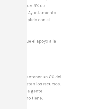
ncionamiento y un 9% de
s consorcios, el Ayuntamiento
ró). Hemos cumplido con el
olutos.
puedo decir que el apoyo a la
 ver.
ro queremos mantener un 6% del
en cómo se gastan los recursos.
ión con toda la gente
e, que ahora no tiene.