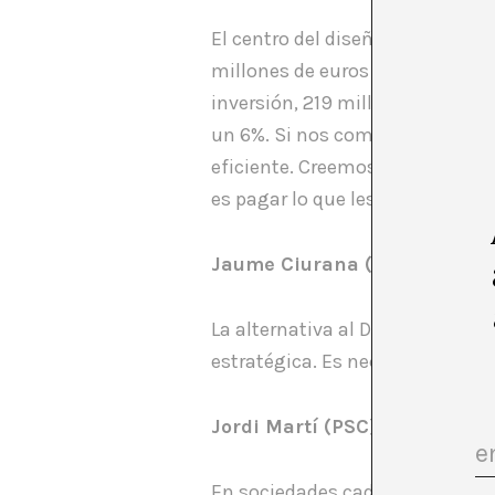
El centro del diseño significa 
millones de euros de deuda en 
inversión, 219 millones de eur
un 6%. Si nos comprometemos a 
eficiente. Creemos en un consor
es pagar lo que les toca.
Jaume Ciurana (CIU)
La alternativa al DHUB no es no
estratégica. Es necesario que se
Jordi Martí (PSC)
En sociedades cada vez más plur