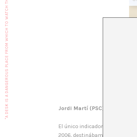
"A DESK IS A DANGEROUS PLACE FROM WHICH TO WATCH THE WORLD" (JOHN LE CARRÉ)
Jordi Martí (PSC)
El único indicador fiable para 
2006, destinábamos 126 millones