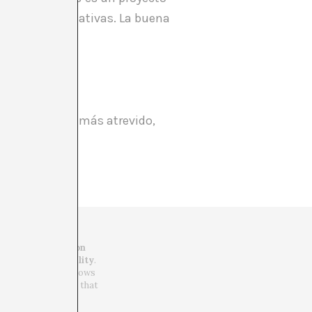
lgama de iniciativas. La buena
l, un espacio más atrevido,
ioridades.
tion, communication
ined by
transversality
.
 this awareness allows
rder debate issues that