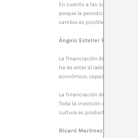
En cuanto a las subvenciones, 
porque la periodicidad anual pr
cambio es posible.
Àngels Esteller Ruedas (PP)
La financiación de la cultura de
ha de estar al lado para que l
económico, capaz de generar m
La financiación del Ayuntamiento
Toda la inversión que haga el A
cultura es productiva. Hay que 
Ricard Martinez Monteagudo 