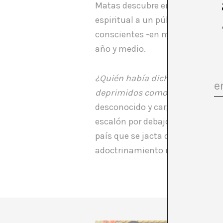
Matas descubre en Kassel una se
espiritual a un público especia
conscientes -en muchos casos- 
año y medio.
¿Quién había dicho que el arte
deprimidos como el mío podían 
desconocido y cargar contra los
escalón por debajo de la del re
país que se jacta de su propia i
adoctrinamiento más podrido. Kas