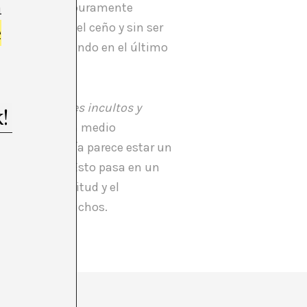
m
o y acercar lo puramente
, frunciendo el ceño y sin ser
e
s estado haciendo en el último
ales de países incultos y
l interés por un medio
o cuya categoría parece estar un
nstantemente. Esto pasa en un
os de la ineptitud y el
egalárselo a muchos.