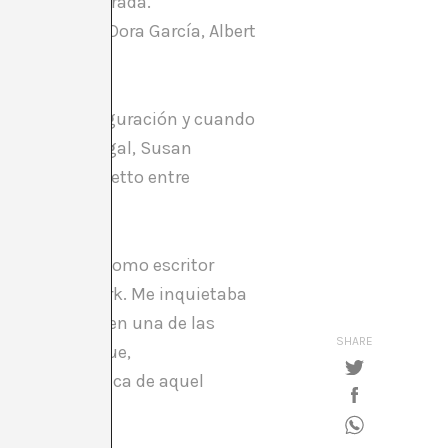
a fuera clausurada.
ión oficial. Dora García, Albert
es.
cado a la inauguración y cuando
como Tino Sehgal, Susan
r o Lara Favaretto entre
participación como escritor
el Karlsaue Park. Me inquietaba
ta. Sentarse en una de las
SHARE
irada de los que,
 comida asiática de aquel