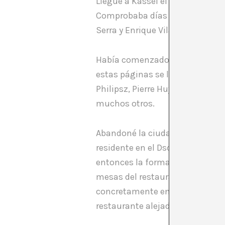
Llegué a Kassel el 2 de septiem
Comprobaba días antes de mi via
Serra y Enrique Vila-Matas. Tam
Había comenzado mi interés mes
estas páginas se llenaban de 
Philipsz, Pierre Huyghe, Ryan Ga
muchos otros.
Abandoné la ciudad el jueves 6,
residente en el Dschingis Khan,
entonces la forma en la que un
mesas del restaurante, cuaderno
concretamente en una de las jor
restaurante alejado del centro d