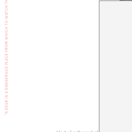
"A DESK IS A DANGEROUS PLACE FROM WHICH TO WATCH THE WORLD" (JOHN LE CARRÉ)
CÓMO 