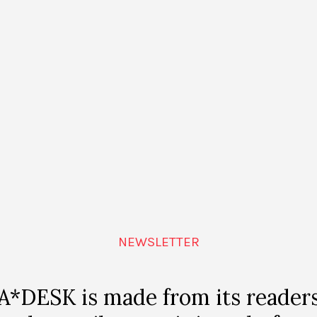
 la inminente salida de su nuevo libro,
Kassel no invita a
as de ningún posible acompañante y me planté allí porq
ar a mi familia y amigos muchas de las sensaciones del 
a en el Grand City Hotel Hessenland, para la que Tino 
ptbahnhof en el que sonaba
Study for strings
, composici
mpo de concentración poco antes de ser enviado a Ausch
esión que me produjo la instalación sonora de Cardiff y
con la ayuda de aquel perro mágico que copó las páginas
er en el Fridericianum.
NEWSLETTER
ente por el que el arte transita hacia un público al que l
A*DESK is made from its reader
etual, bajo una hábil mirada que se muestra escéptica de