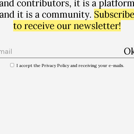
and contributors, it is a platfor
rie de sensaciones que logran abrir una vía al escéptic
lizado que visitamos Documenta libro en mano, anotando
and it is a community.
Subscrib
del poso que esa experiencia ha dejado en lo que hemo
to receive our newsletter!
 contemporáneo estaba de capa caída? Solo los intelectu
llegar a pensar este tipo de barbaridades
. Despertar e
 prejuicios que han convertido al artista en un individu
I accept the Privacy Policy and receiving your e-mails.
sto de habitantes, que parece tener que pedir perdón co
ncultura, que se enfanga a mandíbula batiente en los lod
sel no invita a la lógica es un libro para leer y para r