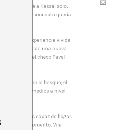
 la lógica
. Viajé a Kassel solo,
ue bajo ningún concepto quería
viaje, de la experiencia vivida
Sehgal había creado una nueva
ón creada por el checo Pavel
witz.
 Bures Miller en el bosque; el
 de todos los medios a nivel
a crítica no es capaz de llegar.
s
sde el primer momento. Vila-