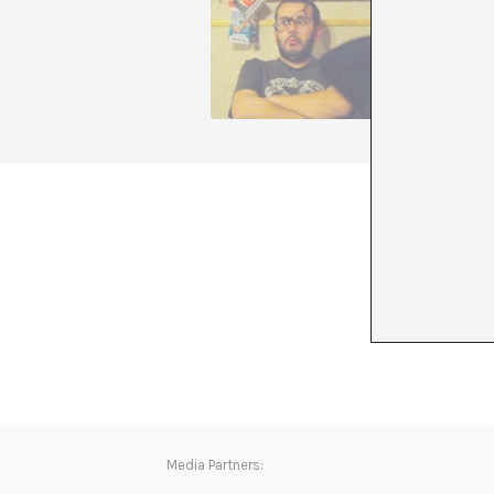
Ángel Cal
nobody e
and ever
city. He
+ See all
Media Partners: