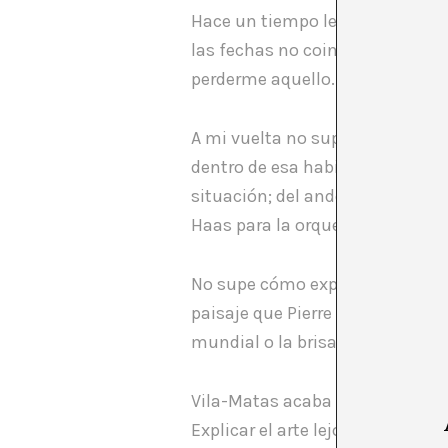
Hace un tiempo leí la noticia de
las fechas no coincidían con l
perderme aquello.
A mi vuelta no supe cómo explic
dentro de esa habitación perdid
situación; del andén de la Hau
Haas para la orquesta de su ca
No supe cómo explicarles la impr
paisaje que Pierre Huyghe creó 
mundial o la brisa de Ryan Gand
Vila-Matas acaba de tender un pu
Explicar el arte lejos de lo obj