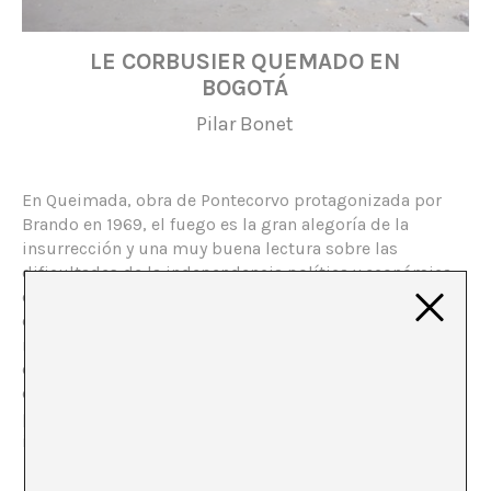
LE CORBUSIER QUEMADO EN
BOGOTÁ
Pilar Bonet
En Queimada, obra de Pontecorvo protagonizada por
Brando en 1969, el fuego es la gran alegoría de la
insurrección y una muy buena lectura sobre las
dificultades de la independencia política y económica
en los países latinoamericanos. Un alegato en contra del
colonialismo, el capitalismo y la esclavitud. Es decir, la
rebelión contra la tiranía del modelo político y
económico europeo. Se filmó en escenarios
colombianos, la isla imaginaria, y el villano era
portugués aunque debería ser francés o español, quizá
incluso suizo.