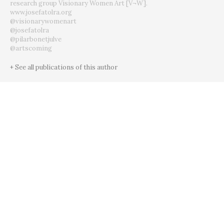
research group Visionary Women Art [V¬W].
www.josefatolra.org
@visionarywomenart
@josefatolra
@pilarbonetjulve
@artscoming
+ See all publications of this author