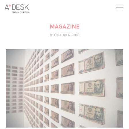
you believe in A*DESK, we need your backing to be able to
continue. You can now participate in the project by supporting
it. You can choose how much you want to contribute to the
project.
MAGAZINE
You can decide how much you want to bring to the project.
01 OCTOBER 2013