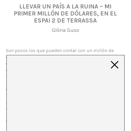
LLEVAR UN PAÍS A LA RUINA – MI
PRIMER MILLÓN DE DÓLARES, EN EL
ESPAI 2 DE TERRASSA
Glòria Guso
Son pocos los que pueden contar con un millón de
dólares a los veintiséis años. Puede que los
consideremos afortunados y que incluso nos den cierta
envidia, a pesar de que sabemos que el dinero no da la
felicidad y, sobre todo, que el valor del dinero es
relativo. Esto último queda perfectamente
ejemplificado en el trabajo de
Alán Carrasco
(Burgos,
1986, vive entre Lima y Barcelona) que se expone
actualmente en el
Espai Dos de Terrassa
como quinta
entrega del ciclo
Financial Crimes
, comisariado por
Iván Mejía, quien ganó la convocatoria Terrassa
Comissariat 2013 y en el que también se incluyen
proyectos de Juan José Martín Andrés, el dúo