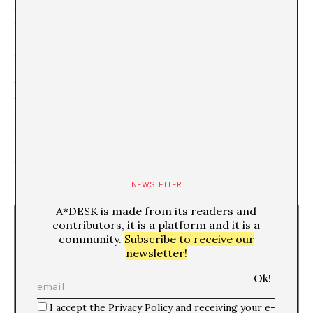
devastadora crisis económica a la vez que ironiza sobre
el valor cambiante del dinero: la cantidad de billetes de
inti en la pared equivaldría a un millón de dólares
americanos en 1986, año de nacimiento del artista. Así,
haciéndose propias las vicisitudes del inti y
trasladando esa historia a otro contexto espacial y
temporal, Carrasco consigue hacernos reflexionar
acerca del valor del dinero, de la complejidad de un
sistema económico que no todo ciudadano de a pie
puede llegar a comprender y de la arbitrariedad de
ciertas decisiones políticas que pueden llevar a todo un
país a la quiebra y a sus habitantes a la ruina absoluta.
NEWSLETTER
A*DESK is made from its readers and
contributors, it is a platform and it is a
community.
Subscribe to receive our
newsletter!
I accept the Privacy Policy and receiving your e-