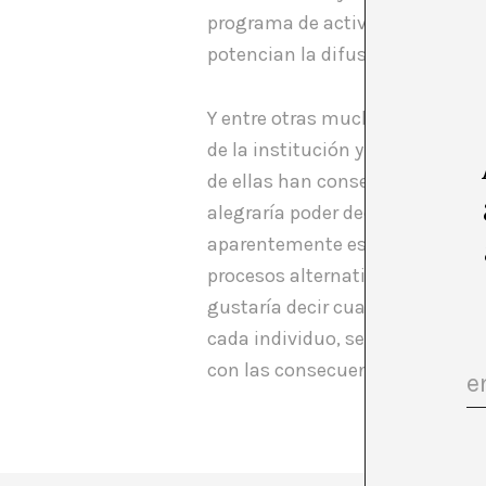
programa de actividades alejado 
potencian la difusión de reflex
Y entre otras muchas cosas qui
de la institución y se habían i
de ellas han conseguido tener, 
alegraría poder decir que parec
aparentemente es tan pequeño c
procesos alternativos a los habi
gustaría decir cuando acabe 201
cada individuo, sea cual sea el 
con las consecuencias que ello 