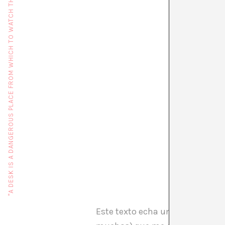
"A DESK IS A DANGEROUS PLACE FROM WHICH TO WATCH THE WORLD" (JOHN LE CARRÉ)
QUÉ QUERR
Este texto echa un vistazo rápid