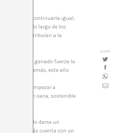
 parecía que continuaría igual,
eranzadores
, a lo largo de los
que sólo contribuían a la
SHARE
agonismo y ha ganado fuerza la
s personas. Además, este año
políticos para empezar a
n una posición sana, sostenible
Mònica ha sabido darse un
o sino que además cuenta con un