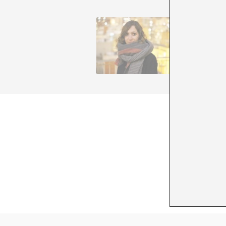
Anna Dot
she cann
writing 
+ See all