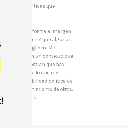
a propuestas críticas que
 habían tomado forma al margen
dose por doquier. Y que algunas
s
esante y heterogéneo. Me
m
én necesarias en un contexto que
e
er y así demuestran que hay
y en definitiva, lo que me
s la responsabilidad política de
algunos y el victimismo de otros,
r sino positivas.