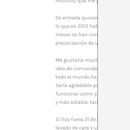
muchos) que me gustaría poder 
De entrada quisiera comenzar di
lo que en 2013 habíamos dete
meses se han nombrado los prob
precarización de una sociedad 
Me gustaría mucho también pode
idea de comunidad, o que nos h
todo el mundo ha cobrado por e
Sería agradable poder celebrar 
funcionar como punto de encuen
y más estable, también en aquel
Si hoy fuera 31 de diciembre de
lavado de cara y una limpieza 