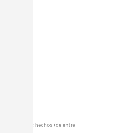
RE DE 2014
s anotar algunos hechos (de entre