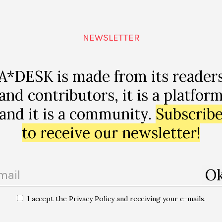
del cinismo y la frivolidad de la propaganda y abierto 
iones y conocimientos.
NEWSLETTER
siera decir que me alegro de ver cómo propuestas que
niciado en años anteriores continúan con vida, extendién
A*DESK is made from its reader
por un lado, más alcance, y por otro, un contenido inter
and contributors, it is a platfor
e aún más claro que este tipo de actividades son tambi
and it is a community.
Subscrib
omo el nuestro, porque exploran otras maneras de hac
tuales, que también son posibles. Supongo que al final, 
to receive our newsletter!
4 es que en general se ha tomado conciencia de lo que e
lugar que éste ocupa, dejando atrás el paternalismo de 
conllevaría y que, personalmente, creo que no podrían se
I accept the Privacy Policy and receiving your e-mails.