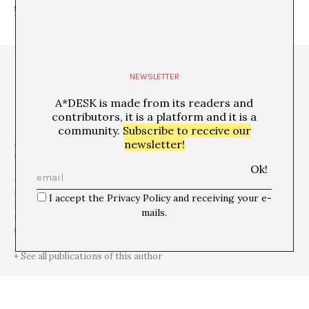
NEWSLETTER
A*DESK is made from its readers and
contributors, it is a platform and it is a
community.
Subscribe to receive our
A*DESK is a
critical platform focused on publishing, training,
newsletter!
experimentation, communication and dissemination in
relation to contemporary culture and art
, which is defined by
transversality
. The starting point is contemporary art, because
that is where we come from and this awareness allows us to go
I accept the Privacy Policy and receiving your e-
much further, to incorporate other disciplines and forms of
mails.
thought in order debate issues that are relevant and urgent for
understanding our present.
+ See all publications of this author