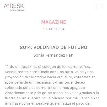
crees también en A*DESK seguimos necesitándote para poder
seguir adelante. Ahora puedes participar del proyecto y
apoyarlo.
MAGAZINE
08 ENERO 2014
2014: VOLUNTAD DE FUTURO
Sonia Fernández Pan
“Pide un deseo” es el eslogan de los cumpleaños.
Generalmente combinada con una tarta, velas y una
proyección desiderativa hacia el futuro, esta frase se
acompaña de un mecanismo-trampa: el deseo
solicitado sólo se cumplirá si hemos apagado
victoriosamente y de golpe todas las velas gracias a la
fuerza de un suspiro multiplicado por mil. También es
una frase conmemorativa que enfatiza el paso del