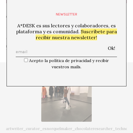
NEWSLETTER
Android Birthday
from
Kevin Grennan
on
Vimeo
.
A*DESK es sus lectores y colaboradores, es
plataforma y es comunidad.
Suscríbete para
recibir nuestra newsletter!
SHARE
Acepto la política de privacidad y recibir
vuestros mails.
artwriter_curator_esnorquelmaker_chocolateresearcher_technoda