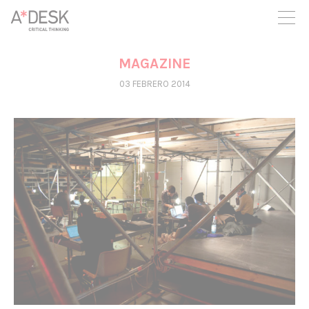
crees también en A*DESK seguimos necesitándote para poder
seguir adelante. Ahora puedes participar del proyecto y
apoyarlo.
MAGAZINE
03 FEBRERO 2014