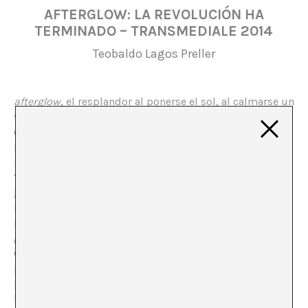
AFTERGLOW: LA REVOLUCIÓN HA
TERMINADO – TRANSMEDIALE 2014
Teobaldo Lagos Preller
afterglow
, el resplandor al ponerse el sol, al calmarse un
volcán, al superar el éxtasis en su consumación. La
calma después del exceso: bienestar y vacío desde las
promesas no cumplidas de la sociedad de la
información. Es el lema de esta 27a versión del festival
“
Transmediale: Art & Digital Culture” en Haus der
Kulturen der Welt, en Berlín
. “Lejos de lo inmaterial y lo
inofensivo, las tecnologías digitales están
profundamente arraigadas en lo geofísico y lo
geopolítico.
afterglow
produce por arte de magia este
estado ambivalente de lo digital en donde lo que
parece quedar de la revolución digital es una nostalgia
paradójica por la alta tecnología que alguna vez se nos
hubiera prometido”, explica Kristoffer Gansing, director