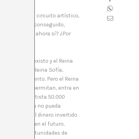
o entrar en el circuito artístico,
ento, lo había conseguido,
 pero ¿Por que ahora sí? ¿Por
ución?
es porque yo existo y el Reina
sólo existe el Reina Sofía,
anizar este evento. Pero el Reina
mpre que se lo permitan, entra en
a pagado al artista 50.000
ro que el Reina no pueda
, a la vista el dinero invertido
aprovechadas en el futuro.
de mejores oportunidades de