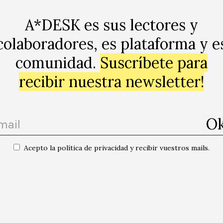
no será tan «inabsorbible», como Borja Villel afirmaba.
A*DESK es sus lectores y
nvertido en un centro de creación, en el que los artist
colaboradores, es plataforma y e
ar su obra. Los museos están sumergidos en un proceso 
comunidad.
Suscríbete para
l arte, el lugar dónde las obras de arte consagradas y 
omo el Reina o el MACBA ya no se espera nada más, algu
recibir nuestra newsletter!
 las cosas están cambiando, la democratización del arte,
novación de las instituciones artísticas que deben asum
ción, están asumiendo un trabajo que quizás no les corr
ajo que, hasta ahora, sólo el tiempo y una compleja red d
Acepto la política de privacidad y recibir vuestros mails.
ían. Si los museos quieren seguir legitimando el arte, d
ellos, pero quizá es que el arte ya no quiere ser legitima
as dinámicas de los museos como centros de creación. De
 tipo de iniciativas que nos hacen cuestionar desde las 
ando.