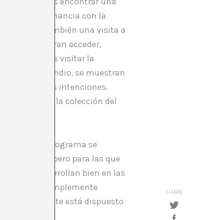
as que podemos encontrar una
 días, en consonancia con la
s realizar también una visita a
visitantes logran acceder,
ala. O podemos visitar la
intores de incendio, se muestran
tros con buenas intenciones.
unas obras de la colección del
xposición, el programa se
que va pasar, pero para las que
s, que se desarrollan bien en las
de Velázquez o simplemente
SHARE
rar que realmente está dispuesto