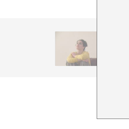
Núria G
+ Ver to