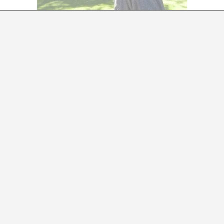
O INSTITUCIONALIZAR EL ARTE NO INSTITUCI
Núria Gregori
 nombre propio, Isidro Valcárcel Medina. Será porque est
 como él llama a sus propuestas, que se desarrolla entre