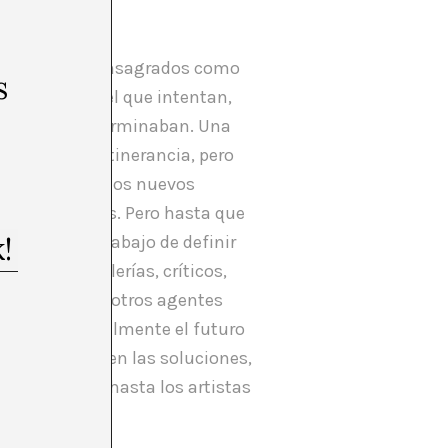
as, jóvenes o consagrados como
s
de cambio en el que intentan,
en mayúsculas terminaban. Una
na que otra itinerancia, pero
 la llegada de los nuevos
ir nuevos roles. Pero hasta que
esponde, el trabajo de definir
e agentes (galerías, críticos,
eben dejar que otros agentes
do, y quizá, realmente el futuro
l debate surgen las soluciones,
instituciones hasta los artistas