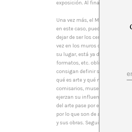
exposición. Al final su trabajo 
Una vez más, el Museo, se ha co
en este caso, pueden desarroll
dejar de ser los cementerios de
vez en los muros de un museo c
su lugar, está ya definido. Pero
formatos, etc. obligan a una re
consigan definir su nueva situa
qué es arte y qué no es, un trab
comisarios, museos, etc.) defin
ejerzan su influencia antes que 
del arte pase por estas práctic
por lo que son de agradecer este
y sus obras. Seguiremos trabaj