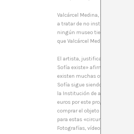
Valcárcel Medina, se ha caracteri
a tratar de no institucionaliza
ningún museo tiene obra suya, y 
que Valcárcel Medina ha accedido
El artista, justifica este progr
Sofía existe» afirma, pero sigui
existen muchas otras institucion
Sofía sigue siendo el Reina Sofí
la Institución de arte contemp
euros por este programa, un pro
comprar el objeto físico de Valc
para estas «circunstancias» que
Fotografías, vídeos y documento