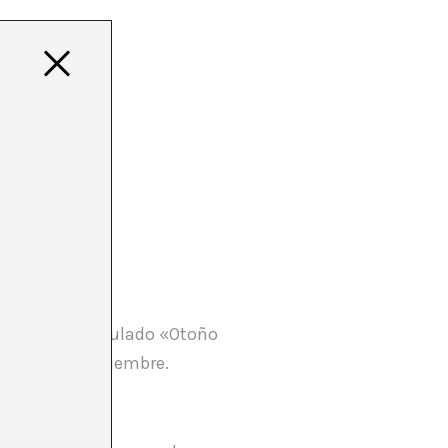
ONAL
e artista ha titulado «Otoño
 octubre y diciembre.