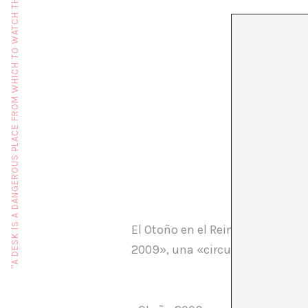
"A DESK IS A DANGEROUS PLACE FROM WHICH TO WATCH THE WORLD" (JOHN LE CARRÉ)
COM
El Otoño en el Reina Sofía tiene
2009», una «circunstancia», tal