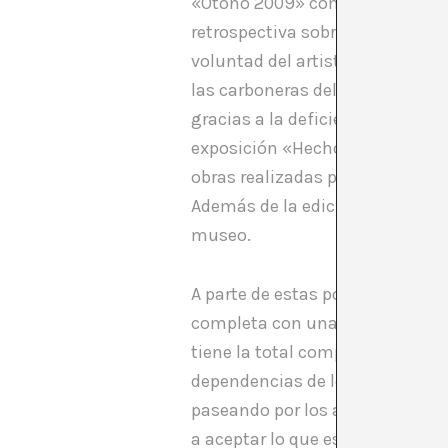
«Otoño 2009» comprende una ser
retrospectiva sobre el propio ar
voluntad del artista de que «n
las carboneras del antiguo hospi
gracias a la deficiente señaliza
exposición «Hecho en casa», en l
obras realizadas por los propio
Además de la edición de una aud
museo.
A parte de estas poco convencio
completa con una serie de circun
tiene la total complicidad de la
dependencias de los edificios No
paseando por los alrededores de
a aceptar lo que este artista te